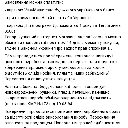
Замовлення можна оплатити:
- карткою Visa/Mastercard будь-якого українського банку
- при отриманні на Новій пошті або Укрпошті
- карткою Дія (програми Допомога до 1 року та Тепла зима
6500)
Товар, куплений в інтернет-магазині
mumami.com.ua
можна
обміняти (повернути) протягом 14 днів з моменту покупки,
згідно з Законом України "Про захист прав споживача".
Обмін проводиться при збереженні товарного вигляду і
цілісності виробів і упаковки, що повертаються (наявність
збережених ярликів, бирок, упаковок зі штих-кодом;
відсутність слідів носіння, плям та інших забруднень).
Пересилання оплачується покупцем.
Натільна білизна (боді, чоловічки), одяг і товари для
новонароджених, рушники, пледи, пелюшки, панчішно-
шкарпеткові вироби обміну/поверненню не підлягають
(постанова КМУ №172 від 19.03.94).
Повернення проводиться при виявленні виробничого браку
за відсутності слідів використання виробу. Пересилання
оплачується продавцем. Повернення грошей здійснюється