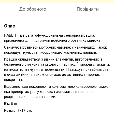
До обраного
Порівняти
Опис
RABBIT - це багатофункціональна сенсорна іграшка,
призначена для підтримки всебічного розвитку малюка.
Стимулює розвиток моторних навичок у найменших. Також
покращує гнучкість і координацію маленьких пальців.
Іграшка складається з різних елементів, виготовлених із
безпечного силікону та міцного пластику. Її можна стискати,
натискати, тягнути та переміщати. Підвищує привабливість
в очах дитини, а також спонукає до активних і творчих
відкриттів.
Відрізняється яскравою та контрастною кольоровою гамою,
яка привертає увагу малюка і допомагає в навчанні
розрізняти кольори та форми.
Вiк: 6 m+
Розмір: 7х17 см.