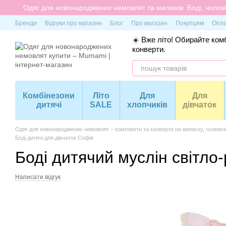
Перейти до основного контенту
Одяг для новонароджених немовлят та малюків. Боді, чоловіч
Бренди
Відгуки про магазин
Блог
Про магазин
Покупцям
Опла
☀️ Вже літо! Обирайте комб
конверти.
Комбінезони
Літо
Для
Для
дитячі
SALE
хлопчиків
дівчаток
Одяг для новонароджених немовлят – комплекти та конверти на виписку, чоловіч
Боді дитячі для дівчаток Софія
Боді дитячий муслін світло
Написати відгук