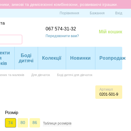
ики, зимові та демісезонні комбінезони, розвиваючі іграшки.
Порівняння
Бажання
Вхід
 та
067 574-31-32
Мій кошик
Передзвонити вам?
екти
Боді
я
Колекції
Новинки
Розпродаж
дитячі
ків
ених та малюків
Для дівчаток
Боді дитячі для дівчаток
Артикул
0201-501-9
Розмір
80
86
74
Таблиця розмiрiв