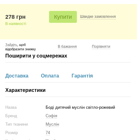
278 грн
Купити
Швидке
замовлення
В наявності
Зайдіть
, щоб
В бажання
Порівняти
відобразити знижку
Поширити у соцмережах
Доставка
Оплата
Гарантія
Характеристики
Назва
Боді дитячий муслін світло-рожевий
Бренд
Софія
Тип тканини
Муслін
Розмір
74