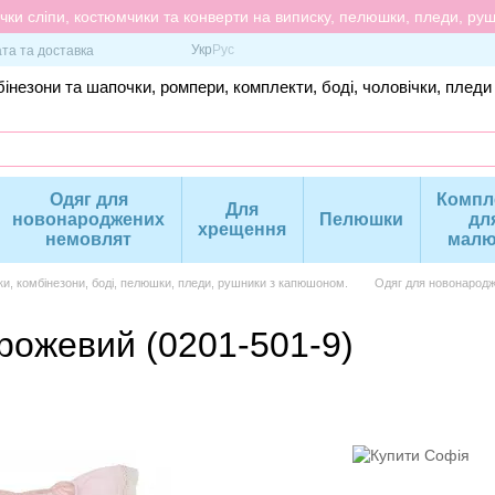
ки сліпи, костюмчики та конверти на виписку, пелюшки, пледи, рушн
Укр
Рус
та та доставка
інезони та шапочки, ромпери, комплекти, боді, чоловічки, пледи
Одяг для
Компл
Для
новонароджених
Пелюшки
дл
хрещення
немовлят
малю
ки, комбінезони, боді, пелюшки, пледи, рушники з капюшоном.
Одяг для новонародж
-рожевий (0201-501-9)