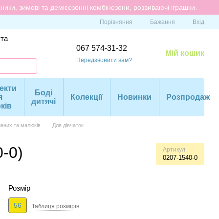
ики, зимові та демісезонні комбінезони, розвиваючі іграшки.
Порівняння
Бажання
Вхід
 та
067 574-31-32
Мій кошик
Передзвонити вам?
екти
Боді
я
Колекції
Новинки
Розпродаж
дитячі
ків
ених та малюків
Для дівчаток
-0)
Артикул
0207-1540-0
Розмір
56
Таблиця розмiрiв