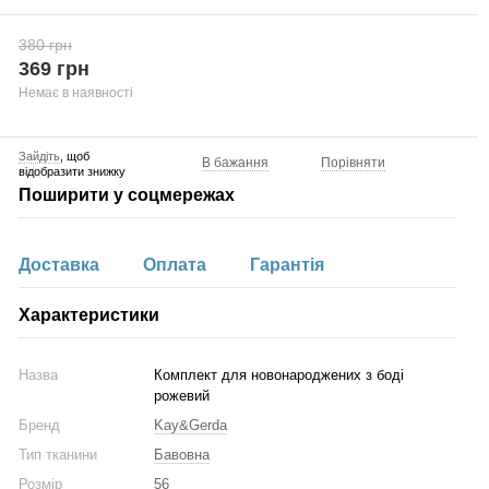
380 грн
369 грн
Немає в наявності
Зайдіть
, щоб
В бажання
Порівняти
відобразити знижку
Поширити у соцмережах
Доставка
Оплата
Гарантія
Характеристики
Назва
Комплект для новонароджених з боді
рожевий
Бренд
Kay&Gerda
Тип тканини
Бавовна
Розмір
56