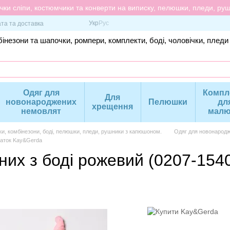
ки сліпи, костюмчики та конверти на виписку, пелюшки, пледи, рушн
Укр
Рус
та та доставка
інезони та шапочки, ромпери, комплекти, боді, чоловічки, пледи
Одяг для
Компл
Для
новонароджених
Пелюшки
дл
хрещення
немовлят
малю
ки, комбінезони, боді, пелюшки, пледи, рушники з капюшоном.
Одяг для новонародж
чаток Kay&Gerda
их з боді рожевий (0207-1540