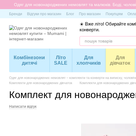
Перейти до основного контенту
Одяг для новонароджених немовлят та малюків. Боді, чоловіч
Бренди
Відгуки про магазин
Блог
Про магазин
Покупцям
Опла
☀️ Вже літо! Обирайте комб
конверти.
Комбінезони
Літо
Для
Для
дитячі
SALE
хлопчиків
дівчаток
Одяг для новонароджених немовлят – комплекти та конверти на виписку, чоловіч
Комплекти для новонароджених дівчаток
Комплекти для новонароджених дів
Комплект для новонароджен
Написати відгук