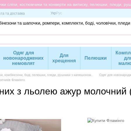
ки сліпи, костюмчики та конверти на виписку, пелюшки, пледи, рушн
Укр
Рус
та та доставка
інезони та шапочки, ромпери, комплекти, боді, чоловічки, пледи
Одяг для
Компл
Для
новонароджених
Пелюшки
дл
хрещення
немовлят
малю
ки, комбінезони, боді, пелюшки, пледи, рушники з капюшоном.
Одяг для новонародж
опчиків Фламінго
их з льолею ажур молочний 