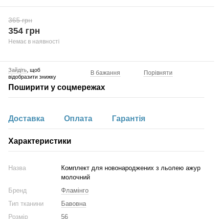
365 грн
354 грн
Немає в наявності
Зайдіть
, щоб
В бажання
Порівняти
відобразити знижку
Поширити у соцмережах
Доставка
Оплата
Гарантія
Характеристики
Назва
Комплект для новонароджених з льолею ажур
молочний
Бренд
Фламінго
Тип тканини
Бавовна
Розмір
56