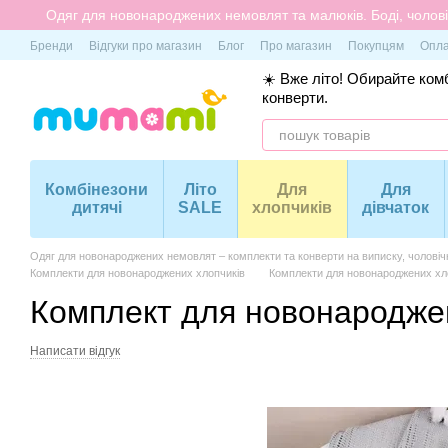
Перейти до основного контенту
Одяг для новонароджених немовлят та малюків. Боді, чоловіч
Бренди
Відгуки про магазин
Блог
Про магазин
Покупцям
Опла
☀️ Вже літо! Обирайте комб
конверти.
Комбінезони
Літо
Для
Для
дитячі
SALE
хлопчиків
дівчаток
Одяг для новонароджених немовлят – комплекти та конверти на виписку, чоловіч
Комплекти для новонароджених хлопчиків
Комплекти для новонароджених хл
Комплект для новонароджен
Написати відгук