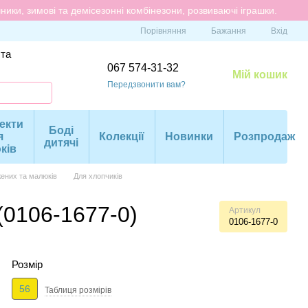
ики, зимові та демісезонні комбінезони, розвиваючі іграшки.
Порівняння
Бажання
Вхід
 та
067 574-31-32
Мій кошик
Передзвонити вам?
екти
Боді
я
Колекції
Новинки
Розпродаж
дитячі
ків
ених та малюків
Для хлопчиків
(0106-1677-0)
Артикул
0106-1677-0
Розмір
56
Таблиця розмiрiв