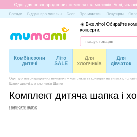
Перейти до основного контенту
Одяг для новонароджених немовлят та малюків. Боді, чоловіч
Бренди
Відгуки про магазин
Блог
Про магазин
Покупцям
Опла
☀️ Вже літо! Обирайте комб
конверти.
Комбінезони
Літо
Для
Для
дитячі
SALE
хлопчиків
дівчаток
Одяг для новонароджених немовлят – комплекти та конверти на виписку, чоловіч
Шапки дитячі для хлопчиків Шапки
Комплект дитяча шапка і хо
Написати відгук