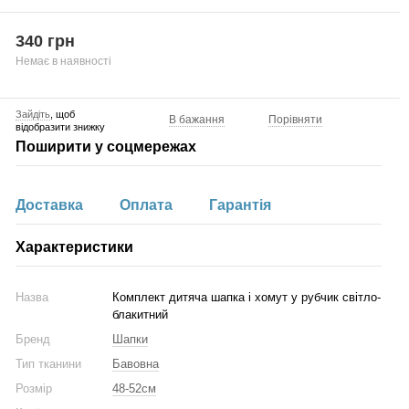
340 грн
Немає в наявності
Зайдіть
, щоб
В бажання
Порівняти
відобразити знижку
Поширити у соцмережах
Доставка
Оплата
Гарантія
Характеристики
Назва
Комплект дитяча шапка і хомут у рубчик світло-
блакитний
Бренд
Шапки
Тип тканини
Бавовна
Розмір
48-52см