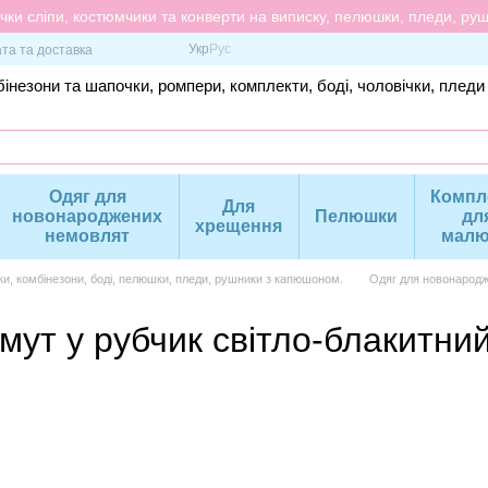
ки сліпи, костюмчики та конверти на виписку, пелюшки, пледи, рушн
Укр
Рус
та та доставка
інезони та шапочки, ромпери, комплекти, боді, чоловічки, пледи
Одяг для
Компл
Для
новонароджених
Пелюшки
дл
хрещення
немовлят
малю
ки, комбінезони, боді, пелюшки, пледи, рушники з капюшоном.
Одяг для новонародж
мут у рубчик світло-блакитний