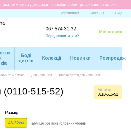
ики, зимові та демісезонні комбінезони, розвиваючі іграшки.
Порівняння
Бажання
Вхід
 та
067 574-31-32
Мій кошик
Передзвонити вам?
екти
Боді
я
Колекції
Новинки
Розпродаж
дитячі
ків
ених та малюків
Для хлопчиків
Шапки дитячі для хлопчиків
 (0110-515-52)
Артикул
0110-515-52
Розмір
48-52см
Таблиця розмірів головних уборів