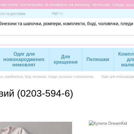
ки сліпи, костюмчики та конверти на виписку, пелюшки, пледи, рушн
Укр
Рус
та та доставка
інезони та шапочки, ромпери, комплекти, боді, чоловічки, пледи
Одяг для
Компл
Для
новонароджених
Пелюшки
дл
хрещення
немовлят
малю
ки, комбінезони, боді, пелюшки, пледи, рушники з капюшоном.
Одяг для новонародж
вий (0203-594-6)