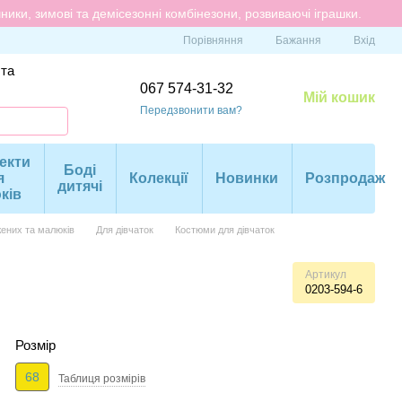
ики, зимові та демісезонні комбінезони, розвиваючі іграшки.
Порівняння
Бажання
Вхід
 та
067 574-31-32
Мій кошик
Передзвонити вам?
екти
Боді
я
Колекції
Новинки
Розпродаж
дитячі
ків
ених та малюків
Для дівчаток
Костюми для дівчаток
Артикул
0203-594-6
Розмір
68
Таблиця розмiрiв