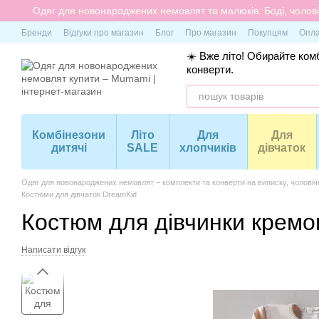
Перейти до основного контенту
Одяг для новонароджених немовлят та малюків. Боді, чоловіч
Бренди
Відгуки про магазин
Блог
Про магазин
Покупцям
Опла
☀️ Вже літо! Обирайте комб
конверти.
Комбінезони
Літо
Для
Для
дитячі
SALE
хлопчиків
дівчаток
Одяг для новонароджених немовлят – комплекти та конверти на виписку, чоловіч
Костюми для дівчаток DreamKid
Костюм для дівчинки кремо
Написати відгук