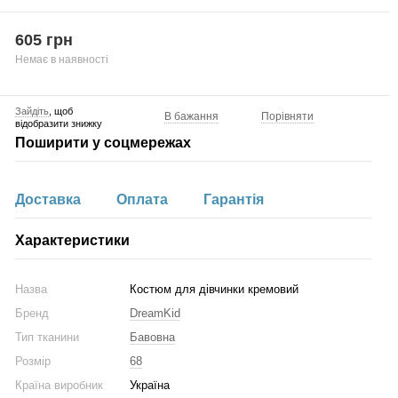
605 грн
Немає в наявності
Зайдіть
, щоб
В бажання
Порівняти
відобразити знижку
Поширити у соцмережах
Доставка
Оплата
Гарантія
Характеристики
Назва
Костюм для дівчинки кремовий
Бренд
DreamKid
Тип тканини
Бавовна
Розмір
68
Країна виробник
Україна