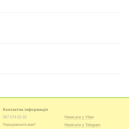
Контактна інформація
067 574-31-32
Написати у Viber
Написати у Telegram
Передзвонити вам?