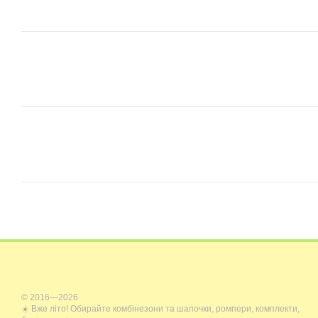
© 2016—2026
☀️ Вже літо! Обирайте комбінезони та шапочки, ромпери, комплекти,