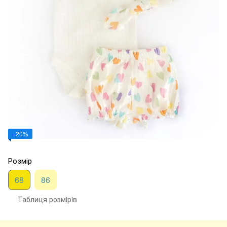
−20%
Розмір
68
86
Таблиця розмiрiв