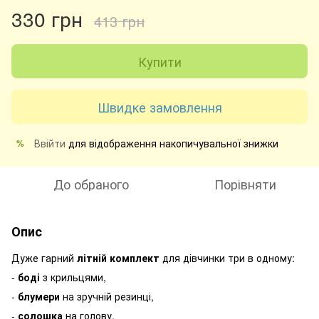
330 грн
413 грн
Купити
Швидке замовлення
Ввійти
для відображення накопичувальної знижки
%
До обраного
Порівняти
Опис
Дуже гарний
літній комплект
для дівчинки три в одному:
-
боді
з крильцями,
-
блумери
на зручній резинці,
-
солошка
на голову.