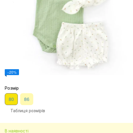
−20%
Розмір
80
86
Таблиця розмiрiв
В наявності