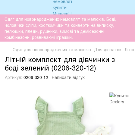
Одяг для новонароджених немовлят та малюків. Боді,
чоловічки сліпи, костюмчики та конверти на виписку,
пелюшки, пледи, рушники, зимові та демісезонні
комбінезони, розвиваючі іграшки.
Одяг для новонароджених та малюків
Для дівчаток
Літн
Літній комплект для дівчинки з
боді зелений (0206-320-12)
Артикул:
0206-320-12
Написати відгук