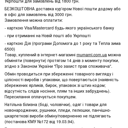
Укрпошти для замовлень від 1800 грн.
БЕЗКОШТОВНА доставка кур'єром Нової пошти додому або
в офіс для замовлень від 3000 грн.
Замовлення можна оплатити:
- карткою Visa/Mastercard будь-якого українського банку
- при отриманні на Новій пошті або Укрпошті
- карткою Дія (програми Допомога до 1 року та Тепла зима
6500)
Товар, куплений в інтернет-магазині
mumami.com.ua
можна
обміняти (повернути) протягом 14 днів з моменту покупки,
згідно з Законом України "Про захист прав споживача".
Обмін проводиться при збереженні товарного вигляду і
цілісності виробів і упаковки, що повертаються (наявність
збережених ярликів, бирок, упаковок зі штих-кодом;
відсутність слідів носіння, плям та інших забруднень).
Пересилання оплачується покупцем.
Натільна білизна (боді, чоловічки), одяг і товари для
новонароджених, рушники, пледи, пелюшки, панчішно-
шкарпеткові вироби обміну/поверненню не підлягають
(постанова КМУ №172 від 19.03.94).