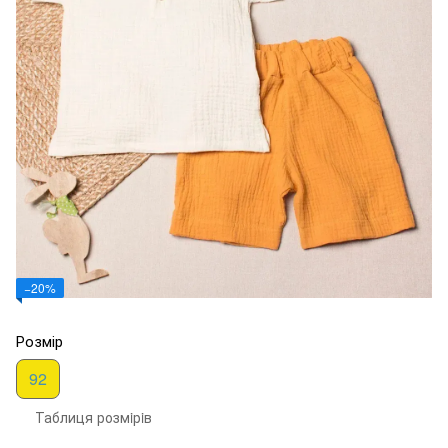
−20%
Розмір
92
Таблиця розмiрiв