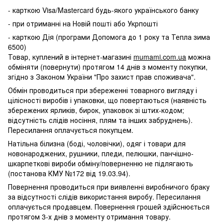
- карткою Visa/Mastercard будь-якого українського банку
- при отриманні на Новій пошті або Укрпошті
- карткою Дія (програми Допомога до 1 року та Тепла зима
6500)
Товар, куплений в інтернет-магазині
mumami.com.ua
можна
обміняти (повернути) протягом 14 днів з моменту покупки,
згідно з Законом України "Про захист прав споживача".
Обмін проводиться при збереженні товарного вигляду і
цілісності виробів і упаковки, що повертаються (наявність
збережених ярликів, бирок, упаковок зі штих-кодом;
відсутність слідів носіння, плям та інших забруднень).
Пересилання оплачується покупцем.
Натільна білизна (боді, чоловічки), одяг і товари для
новонароджених, рушники, пледи, пелюшки, панчішно-
шкарпеткові вироби обміну/поверненню не підлягають
(постанова КМУ №172 від 19.03.94).
Повернення проводиться при виявленні виробничого браку
за відсутності слідів використання виробу. Пересилання
оплачується продавцем. Повернення грошей здійснюється
протягом 3-х днів з моменту отримання товару.