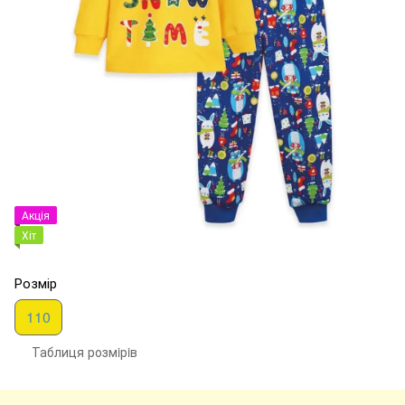
Акція
Хіт
Розмір
110
Таблиця розмiрiв