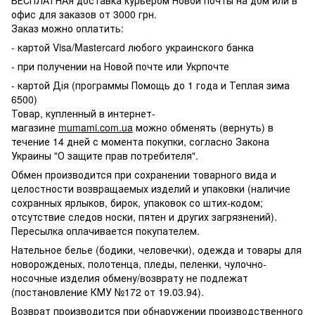
БЕСПЛАТНАЯ доставка курьером Новой почты на дом или в
офис для заказов от 3000 грн.
Заказ можно оплатить:
- картой Visa/Mastercard любого украинского банка
- при получении на Новой почте или Укрпочте
- картой Дія (программы Помощь до 1 года и Теплая зима
6500)
Товар, купленный в интернет-
магазине
mumami.com.ua
можно обменять (вернуть) в
течение 14 дней с момента покупки, согласно Закона
Украины "О защите прав потребителя".
Обмен производится при сохранении товарного вида и
целостности возвращаемых изделий и упаковки (наличие
сохранных ярлыков, бирок, упаковок со штих-кодом;
отсутствие следов носки, пятен и других загрязнений).
Пересылка оплачивается покупателем.
Нательное белье (бодики, человечки), одежда и товары для
новорожденых, полотенца, пледы, пеленки, чулочно-
носочные изделия обмену/возврату не подлежат
(постановление КМУ №172 от 19.03.94).
Возврат производится при обнаружении производственного