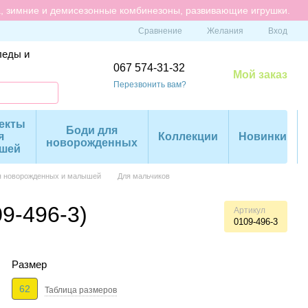
а, зимние и демисезонные комбинезоны, развивающие игрушки.
Сравнение
Желания
Вход
леды и
067 574-31-32
Мой заказ
Перезвонить вам?
екты
Боди для
я
Коллекции
Новинки
новорожденных
шей
я новорожденных и малышей
Для мальчиков
9-496-3)
Артикул
0109-496-3
Размер
62
Таблица размеров