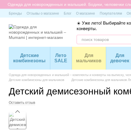
Перейти к основному контенту
Одежда для новорожденных и малышей. Бодики, человечки сли
Бренды
Отзывы о магазине
Блог
О магазине
Покупателям
Оп
☀️ Уже лето! Выбирайте к
конверты.
Детские
Лето
Для
Для
комбинезоны
SALE
мальчиков
девочек
Одежда для новорожденных и малышей – комплекты и конверты на выписку, чело
Детские комбинезоны для мальчиков
Детские комбинезоны для мальчиков Л
Детский демисезонный ком
Оставить отзыв