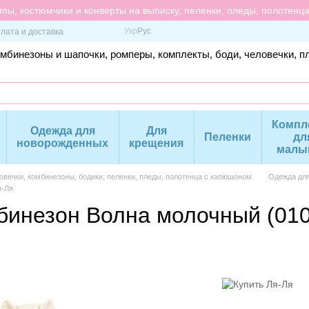
пы, костюмчики и конверты на выписку, пеленки, пледы, полотенц
Укр
Рус
лата и доставка
омбинезоны и шапочки, ромперы, комплекты, боди, человечки, п
Компл
Одежда для
Для
Пеленки
дл
новорожденных
крещения
малы
вечки, комбинезоны, бодики, пеленки, пледы, полотенца с капюшоном
Одежда дл
я-Ля
бинезон Волна молочный (010