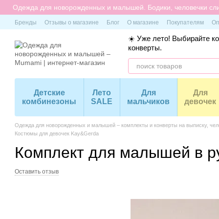
Перейти к основному контенту
Одежда для новорожденных и малышей. Бодики, человечки сли
Бренды
Отзывы о магазине
Блог
О магазине
Покупателям
Оп
☀️ Уже лето! Выбирайте к
конверты.
Детские
Лето
Для
Для
комбинезоны
SALE
мальчиков
девочек
Одежда для новорожденных и малышей – комплекты и конверты на выписку, чело
Костюмы для девочек Kay&Gerda
Комплект для малышей в ру
Оставить отзыв