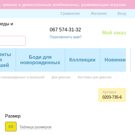
а, зимние и демисезонные комбинезоны, развивающие игрушки.
Сравнение
Желания
Вход
леды и
067 574-31-32
Мой заказ
Перезвонить вам?
екты
Боди для
я
Коллекции
Новинки
новорожденных
шей
я новорожденных и малышей
Для девочек
Костюмы для девочек
Артикул
0203-735-6
Размер
68
Таблица размеров