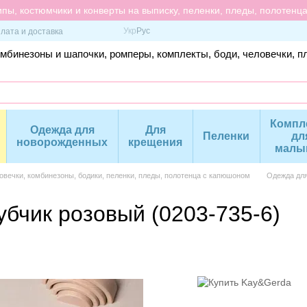
пы, костюмчики и конверты на выписку, пеленки, пледы, полотенц
Укр
Рус
лата и доставка
омбинезоны и шапочки, ромперы, комплекты, боди, человечки, п
Компл
Одежда для
Для
Пеленки
дл
новорожденных
крещения
малы
вечки, комбинезоны, бодики, пеленки, пледы, полотенца с капюшоном
Одежда дл
бчик розовый (0203-735-6)