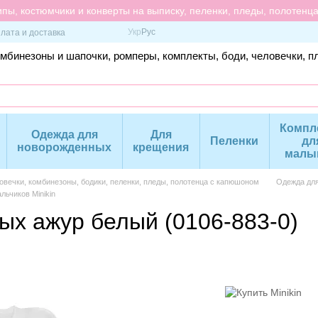
пы, костюмчики и конверты на выписку, пеленки, пледы, полотенц
Укр
Рус
лата и доставка
омбинезоны и шапочки, ромперы, комплекты, боди, человечки, п
Компл
Одежда для
Для
Пеленки
дл
новорожденных
крещения
малы
вечки, комбинезоны, бодики, пеленки, пледы, полотенца с капюшоном
Одежда дл
ьчиков Minikin
ых ажур белый (0106-883-0)