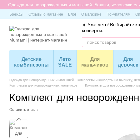
Перейти к основному контенту
Одежда для новорожденных и малышей. Бодики, человечки сли
Бренды
Отзывы о магазине
Блог
О магазине
Покупателям
Оп
☀️ Уже лето! Выбирайте к
конверты.
Детские
Лето
Для
Для
комбинезоны
SALE
мальчиков
девочек
Одежда для новорожденных и малышей – комплекты и конверты на выписку, чело
Комплекты для новорожденных мальчиков
Комплекты для новорожденных мал
Комплект для новорожденн
Оставить отзыв