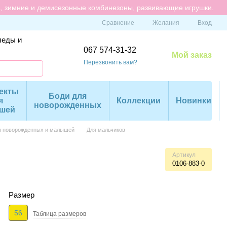
а, зимние и демисезонные комбинезоны, развивающие игрушки.
Сравнение
Желания
Вход
леды и
067 574-31-32
Мой заказ
Перезвонить вам?
екты
Боди для
я
Коллекции
Новинки
новорожденных
шей
я новорожденных и малышей
Для мальчиков
Артикул
0106-883-0
Размер
56
Таблица размеров