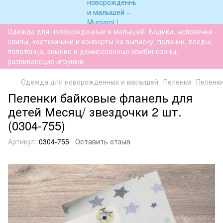
Одежда для новорожденных и малышей. Бодики, человечки
слипы, костюмчики и конверты на выписку, пеленки, пледы,
полотенца, зимние и демисезонные комбинезоны,
развивающие игрушки.
Одежда для новорожденных и малышей
Пеленки
Пеленк
Пеленки байковые фланель для
детей Месяц/ звездочки 2 шт.
(0304-755)
Артикул:
0304-755
Оставить отзыв