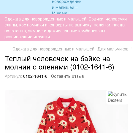
Одежда для новорожденных и малышей. Бодики, человечки
слипы, костюмчики и конверты на выписку, пеленки, пледы,
полотенца, зимние и демисезонные комбинезоны,
развивающие игрушки.
Одежда для новорожденных и малышей
Для мальчиков
Теплый человечек на байке на
молнии с оленями (0102-1641-6)
Артикул:
0102-1641-6
Оставить отзыв