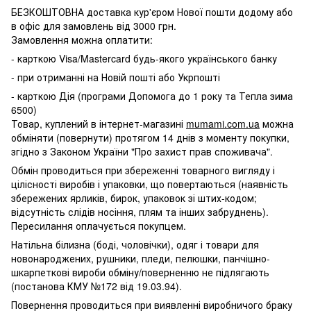
БЕЗКОШТОВНА доставка кур'єром Нової пошти додому або
в офіс для замовлень від 3000 грн.
Замовлення можна оплатити:
- карткою Visa/Mastercard будь-якого українського банку
- при отриманні на Новій пошті або Укрпошті
- карткою Дія (програми Допомога до 1 року та Тепла зима
6500)
Товар, куплений в інтернет-магазині
mumami.com.ua
можна
обміняти (повернути) протягом 14 днів з моменту покупки,
згідно з Законом України "Про захист прав споживача".
Обмін проводиться при збереженні товарного вигляду і
цілісності виробів і упаковки, що повертаються (наявність
збережених ярликів, бирок, упаковок зі штих-кодом;
відсутність слідів носіння, плям та інших забруднень).
Пересилання оплачується покупцем.
Натільна білизна (боді, чоловічки), одяг і товари для
новонароджених, рушники, пледи, пелюшки, панчішно-
шкарпеткові вироби обміну/поверненню не підлягають
(постанова КМУ №172 від 19.03.94).
Повернення проводиться при виявленні виробничого браку