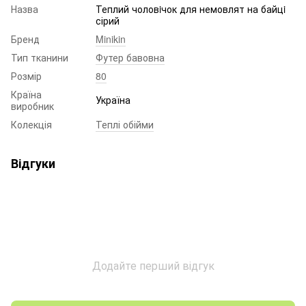
Назва
Теплий чоловiчок для немовлят на байцi
сірий
Бренд
Minikin
Тип тканини
Футер бавовна
Розмір
80
Країна
Україна
виробник
Колекція
Теплі обійми
Відгуки
Додайте перший відгук