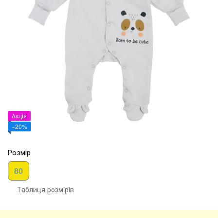
Акція
−20%
Розмір
80
Таблиця розмiрiв