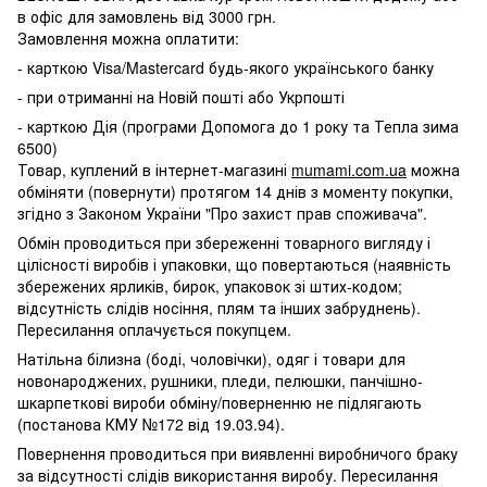
в офіс для замовлень від 3000 грн.
Замовлення можна оплатити:
- карткою Visa/Mastercard будь-якого українського банку
- при отриманні на Новій пошті або Укрпошті
- карткою Дія (програми Допомога до 1 року та Тепла зима
6500)
Товар, куплений в інтернет-магазині
mumami.com.ua
можна
обміняти (повернути) протягом 14 днів з моменту покупки,
згідно з Законом України "Про захист прав споживача".
Обмін проводиться при збереженні товарного вигляду і
цілісності виробів і упаковки, що повертаються (наявність
збережених ярликів, бирок, упаковок зі штих-кодом;
відсутність слідів носіння, плям та інших забруднень).
Пересилання оплачується покупцем.
Натільна білизна (боді, чоловічки), одяг і товари для
новонароджених, рушники, пледи, пелюшки, панчішно-
шкарпеткові вироби обміну/поверненню не підлягають
(постанова КМУ №172 від 19.03.94).
Повернення проводиться при виявленні виробничого браку
за відсутності слідів використання виробу. Пересилання