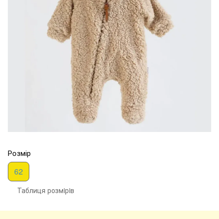
Розмір
62
Таблиця розмiрiв