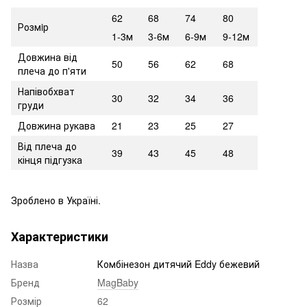
62
68
74
80
Розмiр
1-3м
3-6м
6-9м
9-12м
Довжина від
50
56
62
68
плеча до п'яти
Напівобхват
30
32
34
36
груди
Довжина рукава
21
23
25
27
Від плеча до
39
43
45
48
кінця підгузка
Зроблено в Україні.
Характеристики
Назва
Комбінезон дитячий Eddy бежевий
Бренд
MagBaby
Розмір
62