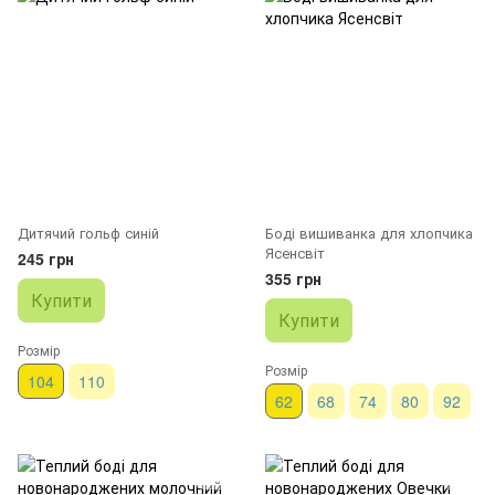
Дитячий гольф синій
Боді вишиванка для хлопчика
Ясенсвіт
245 грн
355 грн
Купити
Купити
Розмір
Розмір
104
110
62
68
74
80
92