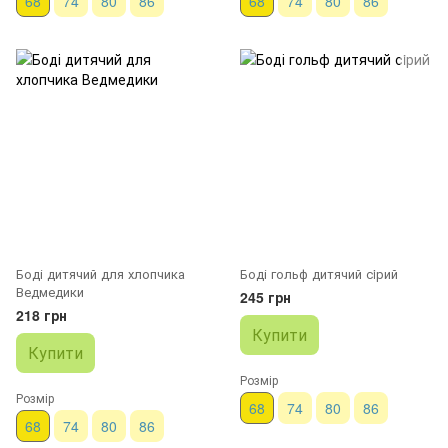
68
74
80
86
68
74
80
86
Боді дитячий для хлопчика
Боді гольф дитячий сiрий
Ведмедики
245 грн
218 грн
Купити
Купити
Розмір
Розмір
68
74
80
86
68
74
80
86