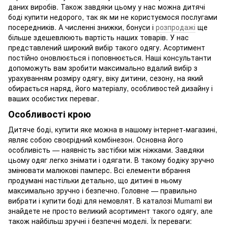
даних виробів. Також завдяки цьому у нас можна дитячі
боді купити недорого, так як ми не користуємося послугами
посередників. А численні знижки, бонуси і
розпродажі
ще
більше здешевлюють вартість наших товарів. У нас
представлений широкий вибір такого одягу. Асортимент
постійно оновлюється і поповнюється. Наші консультанти
допоможуть вам зробити максимально вдалий вибір з
урахуванням розміру одягу, віку дитини, сезону, на який
обирається наряд, його матеріалу, особливостей дизайну і
ваших особистих переваг.
Особливості крою
Дитяче боді, купити яке можна в нашому інтернет-магазині,
являє собою своєрідний комбінезон. Основна його
особливість — наявність застібки між ніжками. Завдяки
цьому одяг легко знімати і одягати. В такому бодіку зручно
змінювати малюкові памперс. Всі елементи вбрання
продумані настільки детально, що дитині в ньому
максимально зручно і безпечно. Головне — правильно
вибрати і купити боді для немовлят. В каталозі Mumami ви
знайдете не просто великий асортимент такого одягу, але
також найбільш зручні і безпечні моделі. Їх переваги: