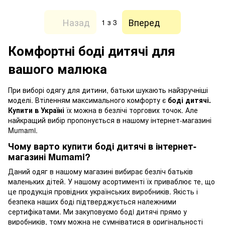
Назад
Вперед
1
з 3
Комфортні боді дитячі для
вашого малюка
При виборі одягу для дитини, батьки шукають найзручніші
моделі. Втіленням максимального комфорту є
боді дитячі.
Купити в Україні
їх можна в безлічі торгових точок. Але
найкращий вибір пропонується в нашому інтернет-магазині
Mumami.
Чому варто купити боді дитячі в інтернет-
магазині Mumami?
Даний одяг в нашому магазині вибирає безліч батьків
маленьких дітей. У нашому асортименті їх приваблює те, що
це продукція провідних українських виробників. Якість і
безпека наших боді підтверджується належними
сертифікатами. Ми закуповуємо бодi дитячі прямо у
виробників, тому можна не сумніватися в оригінальності