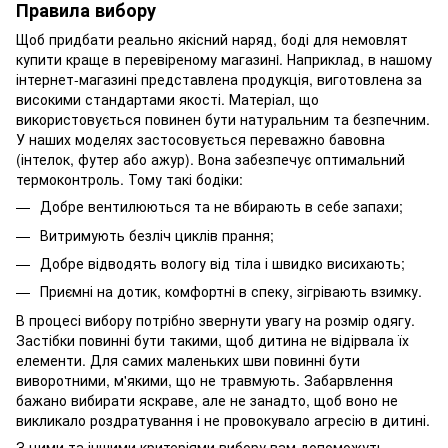
Правила вибору
Щоб придбати реально якісний наряд, боді для немовлят
купити краще в перевіреному магазинi. Наприклад, в нашому
інтернет-магазині представлена продукція, виготовлена за
високими стандартами якості. Матеріал, що
використовується повинен бути натуральним та безпечним.
У наших моделях застосовується переважно бавовна
(інтелок, футер або ажур). Вона забезпечує оптимальний
термоконтроль. Тому такі бодіки:
Добре вентилюються та не вбирають в себе запахи;
Витримують безліч циклів прання;
Добре відводять вологу від тіла і швидко висихають;
Приємні на дотик, комфортні в спеку, зігрівають взимку.
В процесі вибору потрібно звернути увагу на розмір одягу.
Застібки повинні бути такими, щоб дитина не відірвала їх
елементи. Для самих маленьких шви повинні бути
виворотними, м'якими, що не травмують. Забарвлення
бажано вибирати яскраве, але не занадто, щоб воно не
викликало роздратування і не провокувало агресію в дитині.
З цими та іншими критеріями вибору вам допоможуть