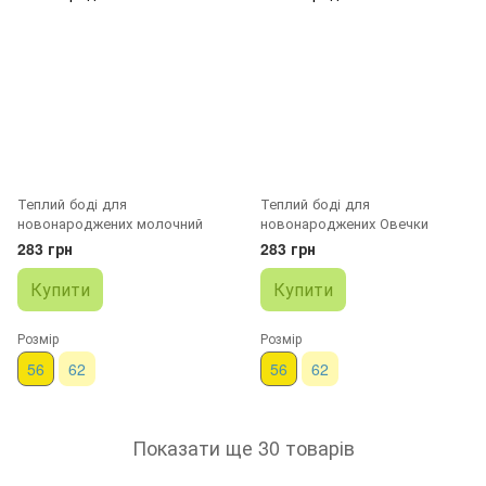
Теплий боді для
Теплий боді для
новонароджених молочний
новонароджених Овечки
283 грн
283 грн
Купити
Купити
Розмір
Розмір
56
62
56
62
Показати ще 30 товарів