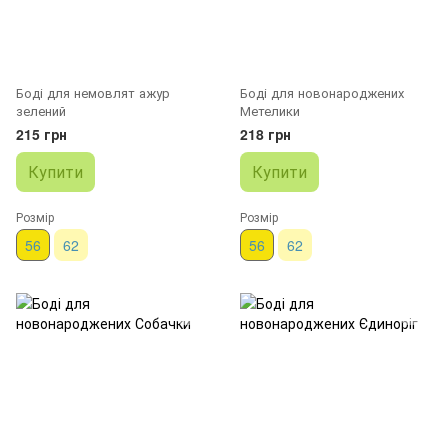
Боді для немовлят ажур
Боді для новонароджених
зелений
Метелики
215 грн
218 грн
Купити
Купити
Розмір
Розмір
56
62
56
62