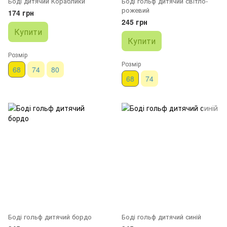
Боді дитячий Кораблики
Боді гольф дитячий свiтло-
рожевий
174 грн
245 грн
Купити
Купити
Розмір
Розмір
68
74
80
68
74
Боді гольф дитячий бордо
Боді гольф дитячий синій