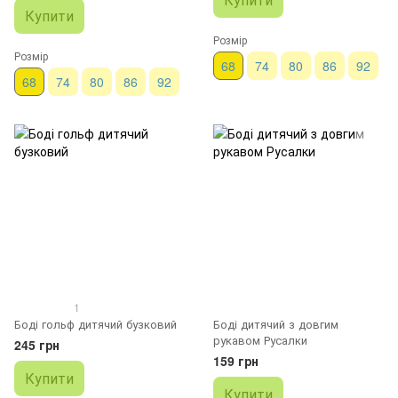
Купити
Розмір
Розмір
68
74
80
86
92
68
74
80
86
92
1
Боді гольф дитячий бузковий
Боді дитячий з довгим
рукавом Русалки
245 грн
159 грн
Купити
Купити