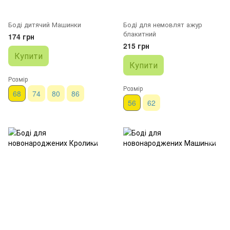
Боді дитячий Машинки
Бодi для немовлят ажур
блакитний
174 грн
215 грн
Купити
Купити
Розмір
Розмір
68
74
80
86
56
62