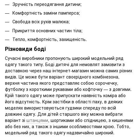
Зручність переодягання дитини;
Комфортність заміни памперса;
Свобода всіх рухів малюка;
Прикриття основних частин тіла;
Тепло, комфортність, захищеність.
Різновиди боді
Сучасні виробники пропонують широкий модельний ряд
одягу такого типу. Боді дитячі для немовлят замовити з
доставкою через наш інтернет-магазин можна самих різних
видів. Це може бути варіант своєрідного комбінезона,
верхня частина якого представляє собою сорочечку,
футболку з короткими рукавами або кофточку — з довгими.
Крій такого одягу може припускати наявність коміра або
його відсутність. Крім застібки в області паху, в деяких
моделях використовуються гудзики спереду по всій
довжині одягу. Для дітей старшого віку можна вибрати
варіант зі
штанцями
, шортиками або спідницею, з кишенями
або без них, а також з іншими особливостями крою. Тобто,
модельний ряд такого одягу надзвичайно широкий.