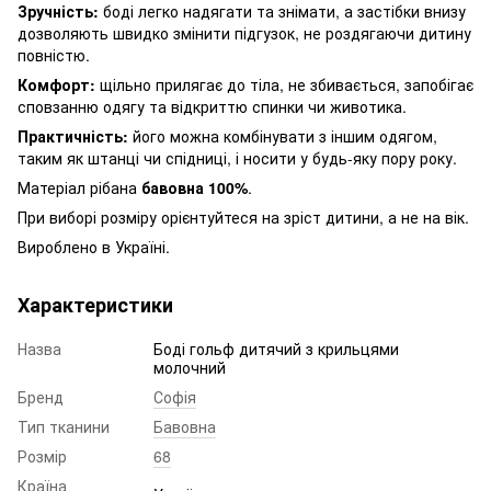
Зручність:
боді легко надягати та знімати, а застібки внизу
дозволяють швидко змінити підгузок, не роздягаючи дитину
повністю.
Комфорт:
щільно прилягає до тіла, не збивається, запобігає
сповзанню одягу та відкриттю спинки чи животика.
Практичність:
його можна комбінувати з іншим одягом,
таким як штанці чи спідниці, і носити у будь-яку пору року.
Матеріал рібана
бавовна 100%
.
При виборі розміру орієнтуйтеся на зріст дитини, а не на вік.
Вироблено в Україні.
Характеристики
Назва
Боді гольф дитячий з крильцями
молочний
Бренд
Софія
Тип тканини
Бавовна
Розмір
68
Країна