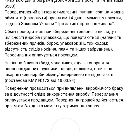
6500)
Товар, куплений в інтернет-магазині
mumami.com.ua
можна
обміняти (повернути) протягом 14 днів з моменту покупки,
згідно з Законом України "Про захист прав споживача".
Обмін проводиться при збереженні товарного вигляду і
цілісності виробів і упаковки, що повертаються (наявність
збережених ярликів, бирок, упаковок зі штих-кодом;
відсутність слідів носіння, плям та інших забруднень).
Пересилання оплачується покупцем.
Натільна білизна (боді, чоловічки), одяг і товари для
новонароджених, рушники, пледи, пелюшки, панчішно-
шкарпеткові вироби обміну/поверненню не підлягають
(постанова КМУ №172 від 19.03.94).
Повернення проводиться при виявленні виробничого браку
за відсутності слідів використання виробу. Пересилання
оплачується продавцем. Повернення грошей здійснюється
протягом 3-х днів з моменту отримання товару.