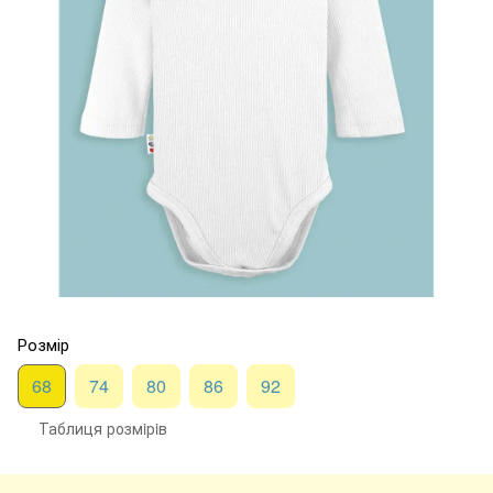
Розмір
68
74
80
86
92
Таблиця розмiрiв