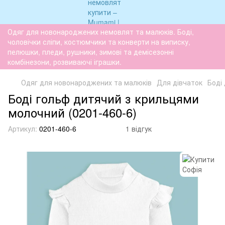
Одяг для новонароджених немовлят та малюків. Боді,
чоловічки сліпи, костюмчики та конверти на виписку,
пелюшки, пледи, рушники, зимові та демісезонні
комбінезони, розвиваючі іграшки.
Одяг для новонароджених та малюків
Для дівчаток
Боді
Боді гольф дитячий з крильцями
молочний (0201-460-6)
Артикул:
0201-460-6
1 відгук