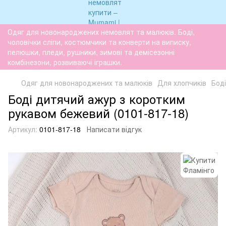
Одяг для новонароджених немовлят та малюків. Боді,
чоловічки сліпи, костюмчики та конверти на виписку,
пелюшки, пледи, рушники, зимові та демісезонні
комбінезони, розвиваючі іграшки.
Одяг для новонароджених та малюків
Для хлопчиків
Боді
Боді дитячий ажур з коротким
рукавом бежевий (0101-817-18)
Артикул:
0101-817-18
Написати відгук