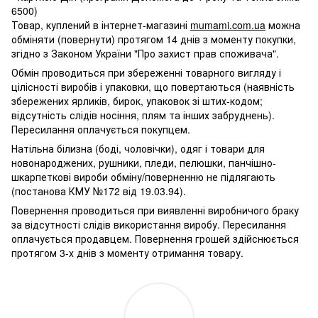
6500)
Товар, куплений в інтернет-магазині
mumami.com.ua
можна
обміняти (повернути) протягом 14 днів з моменту покупки,
згідно з Законом України "Про захист прав споживача".
Обмін проводиться при збереженні товарного вигляду і
цілісності виробів і упаковки, що повертаються (наявність
збережених ярликів, бирок, упаковок зі штих-кодом;
відсутність слідів носіння, плям та інших забруднень).
Пересилання оплачується покупцем.
Натільна білизна (боді, чоловічки), одяг і товари для
новонароджених, рушники, пледи, пелюшки, панчішно-
шкарпеткові вироби обміну/поверненню не підлягають
(постанова КМУ №172 від 19.03.94).
Повернення проводиться при виявленні виробничого браку
за відсутності слідів використання виробу. Пересилання
оплачується продавцем. Повернення грошей здійснюється
протягом 3-х днів з моменту отримання товару.