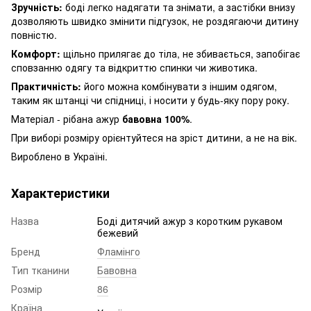
Зручність:
боді легко надягати та знімати, а застібки внизу
дозволяють швидко змінити підгузок, не роздягаючи дитину
повністю.
Комфорт:
щільно прилягає до тіла, не збивається, запобігає
сповзанню одягу та відкриттю спинки чи животика.
Практичність:
його можна комбінувати з іншим одягом,
таким як штанці чи спідниці, і носити у будь-яку пору року.
Матеріал - рібана ажур
бавовна 100%
.
При виборі розміру орієнтуйтеся на зріст дитини, а не на вік.
Вироблено в Україні.
Характеристики
Назва
Боді дитячий ажур з коротким рукавом
бежевий
Бренд
Фламінго
Тип тканини
Бавовна
Розмір
86
Країна