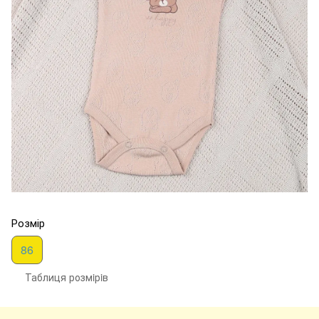
Розмір
86
Таблиця розмiрiв