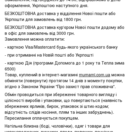
оформлення, Укрпоштою наступного дня.
БЕЗКОШТОВНА доставка у відділення Нової пошти або
Укрпошти для замовлень від 1800 грн.
БЕЗКОШТОВНА доставка кур'єром Нової пошти додому або
в офіс для замовлень від 3000 грн.
Замовлення можна оплатити:
- карткою Visa/Mastercard будь-якого українського банку
- при отриманні на Новій пошті або Укрпошті
- карткою Дія (програми Допомога до 1 року та Тепла зима
6500)
Товар, куплений в інтернет-магазині
mumami.com.ua
можна
обміняти (повернути) протягом 14 днів з моменту покупки,
згідно з Законом України "Про захист прав споживача".
Обмін проводиться при збереженні товарного вигляду і
цілісності виробів і упаковки, що повертаються (наявність
збережених ярликів, бирок, упаковок зі штих-кодом;
відсутність слідів носіння, плям та інших забруднень).
Пересилання оплачується покупцем.
Натільна білизна (боді, чоловічки), одяг і товари для
новонароджених, рушники, пледи, пелюшки, панчішно-