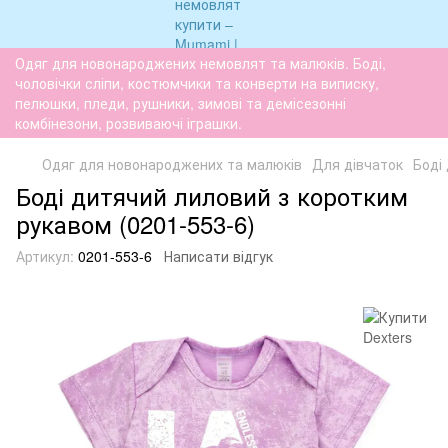
Одяг для новонароджених немовлят та малюків. Боді,
чоловічки сліпи, костюмчики та конверти на виписку,
пелюшки, пледи, рушники, зимові та демісезонні
комбінезони, розвиваючі іграшки.
Одяг для новонароджених та малюків
Для дівчаток
Боді
Боді дитячий лиловий з коротким
рукавом (0201-553-6)
Артикул:
0201-553-6
Написати відгук