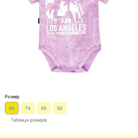
Розмір
68
74
86
92
Таблиця розмiрiв