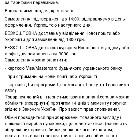
за тарифами перевізника.
Відправляємо щодня, крім неділі.
Замовлення, підтверджені до 14:00, відправляємо в день
оформлення, Укрпоштою наступного дня.
БЕЗКОШТОВНА доставка у відділення Нової пошти або
Укрпошти для замовлень від 1800 грн.
БЕЗКОШТОВНА доставка кур'єром Нової пошти додому або
в офіс для замовлень від 3000 грн.
Замовлення можна оплатити:
- карткою Visa/Mastercard будь-якого українського банку
- при отриманні на Новій пошті або Укрпошті
- карткою Дія (програми Допомога до 1 року та Тепла зима
6500)
Товар, куплений в інтернет-магазині
mumami.com.ua
можна
обміняти (повернути) протягом 14 днів з моменту покупки,
згідно з Законом України "Про захист прав споживача".
Обмін проводиться при збереженні товарного вигляду і
цілісності виробів і упаковки, що повертаються (наявність
збережених ярликів, бирок, упаковок зі штих-кодом;
відсутність слідів носіння, плям та інших забруднень).