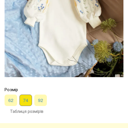
Розмір
62
74
92
Таблиця розмiрiв