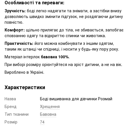
Особливоcті та переваги:
Зручність:
боді легко надягати та знімати, а застібки внизу
дозволяють швидко змінити підгузок, не роздягаючи дитину
повністю.
Комфорт:
щільно прилягає до тіла, не збивається, запобігає
сповзанню одягу та відкриттю спинки чи животика.
Практичність:
його можна комбінувати з іншим одягом,
таким як штанці чи спідниці, і носити у будь-яку пору року.
Матеріал інтерлок
бавовна 100%
.
При виборі розміру орієнтуйтеся на зріст дитини, а не на вік.
Вироблено в Україні.
Характеристики
Назва
Боді вишиванка для дівчинки Розмай
Бренд
Хрещення
Тип тканини
Бавовна
Розмір
74