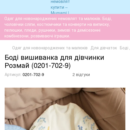
Одяг для новонароджених немовлят та малюків. Боді,
чоловічки сліпи, костюмчики та конверти на виписку,
пелюшки, пледи, рушники, зимові та демісезонні
комбінезони, розвиваючі іграшки.
Одяг для новонароджених та малюків
Для дівчаток
Боді
Боді вишиванка для дівчинки
Розмай (0201-702-9)
Артикул:
0201-702-9
2 відгуки