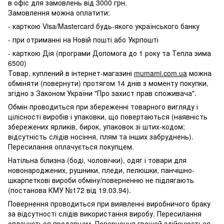
в офіс для замовлень від 3000 грн.
Замовлення можна оплатити:
- карткою Visa/Mastercard будь-якого українського банку
- при отриманні на Новій пошті або Укрпошті
- карткою Дія (програми Допомога до 1 року та Тепла зима
6500)
Товар, куплений в інтернет-магазині
mumami.com.ua
можна
обміняти (повернути) протягом 14 днів з моменту покупки,
згідно з Законом України "Про захист прав споживача".
Обмін проводиться при збереженні товарного вигляду і
цілісності виробів і упаковки, що повертаються (наявність
збережених ярликів, бирок, упаковок зі штих-кодом;
відсутність слідів носіння, плям та інших забруднень).
Пересилання оплачується покупцем.
Натільна білизна (боді, чоловічки), одяг і товари для
новонароджених, рушники, пледи, пелюшки, панчішно-
шкарпеткові вироби обміну/поверненню не підлягають
(постанова КМУ №172 від 19.03.94).
Повернення проводиться при виявленні виробничого браку
за відсутності слідів використання виробу. Пересилання
оплачується продавцем. Повернення грошей здійснюється