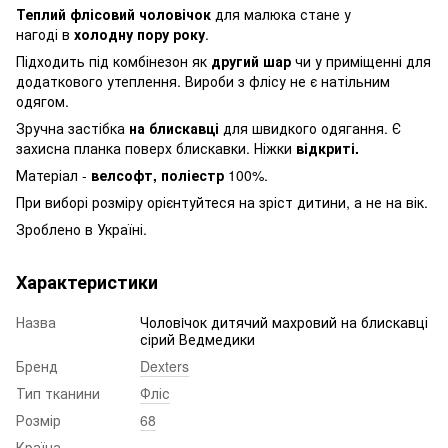
Теплий флісовий чоловічок
для малюка стане у
нагоді в
холодну пору року
.
Підходить під комбінезон як
другий шар
чи у приміщенні для
додаткового утеплення. Вироби з флісу не є натільним
одягом.
Зручна застібка
на блискавці
для швидкого одягання. Є
захисна планка поверх блискавки. Ніжки
відкриті.
Матеріал -
велсофт, поліестр
100%.
При виборі розміру орієнтуйтеся на зріст дитини, а не на вік.
Зроблено в Україні.
Характеристики
Назва
Чоловiчок дитячий махровий на блискавці
сірий Ведмедики
Бренд
Dexters
Тип тканини
Фліс
Розмір
68
Країна