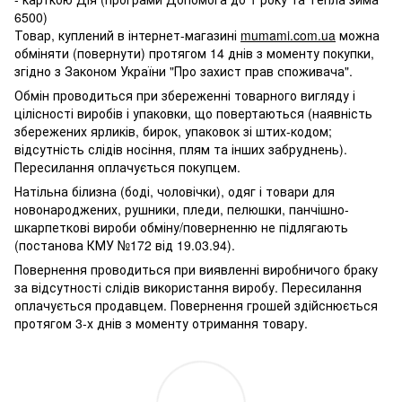
6500)
Товар, куплений в інтернет-магазині
mumami.com.ua
можна
обміняти (повернути) протягом 14 днів з моменту покупки,
згідно з Законом України "Про захист прав споживача".
Обмін проводиться при збереженні товарного вигляду і
цілісності виробів і упаковки, що повертаються (наявність
збережених ярликів, бирок, упаковок зі штих-кодом;
відсутність слідів носіння, плям та інших забруднень).
Пересилання оплачується покупцем.
Натільна білизна (боді, чоловічки), одяг і товари для
новонароджених, рушники, пледи, пелюшки, панчішно-
шкарпеткові вироби обміну/поверненню не підлягають
(постанова КМУ №172 від 19.03.94).
Повернення проводиться при виявленні виробничого браку
за відсутності слідів використання виробу. Пересилання
оплачується продавцем. Повернення грошей здійснюється
протягом 3-х днів з моменту отримання товару.