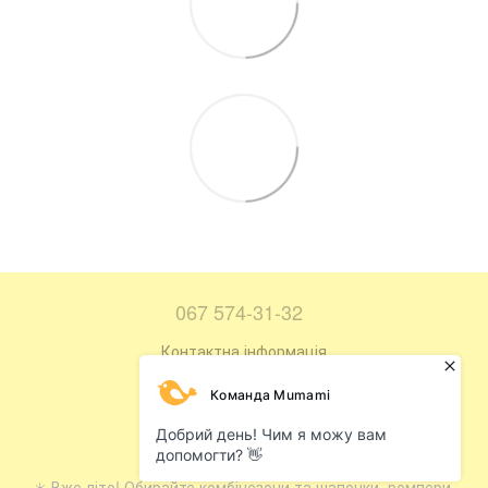
067 574-31-32
Контактна інформація
Повна версія сайту
Мапа сайту
© 2016—2026
☀️ Вже літо! Обирайте комбінезони та шапочки, ромпери,