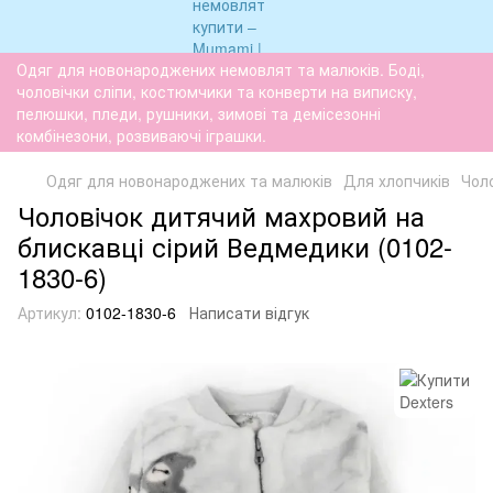
Одяг для новонароджених немовлят та малюків. Боді,
чоловічки сліпи, костюмчики та конверти на виписку,
пелюшки, пледи, рушники, зимові та демісезонні
комбінезони, розвиваючі іграшки.
Одяг для новонароджених та малюків
Для хлопчиків
Чоло
Чоловiчок дитячий махровий на
блискавці сірий Ведмедики (0102-
1830-6)
Артикул:
0102-1830-6
Написати відгук