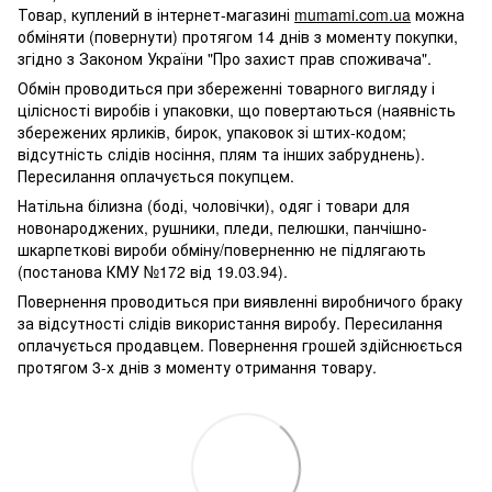
Товар, куплений в інтернет-магазині
mumami.com.ua
можна
обміняти (повернути) протягом 14 днів з моменту покупки,
згідно з Законом України "Про захист прав споживача".
Обмін проводиться при збереженні товарного вигляду і
цілісності виробів і упаковки, що повертаються (наявність
збережених ярликів, бирок, упаковок зі штих-кодом;
відсутність слідів носіння, плям та інших забруднень).
Пересилання оплачується покупцем.
Натільна білизна (боді, чоловічки), одяг і товари для
новонароджених, рушники, пледи, пелюшки, панчішно-
шкарпеткові вироби обміну/поверненню не підлягають
(постанова КМУ №172 від 19.03.94).
Повернення проводиться при виявленні виробничого браку
за відсутності слідів використання виробу. Пересилання
оплачується продавцем. Повернення грошей здійснюється
протягом 3-х днів з моменту отримання товару.