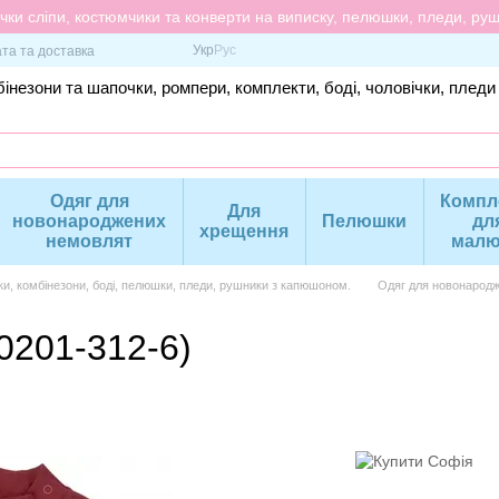
ки сліпи, костюмчики та конверти на виписку, пелюшки, пледи, рушн
Укр
Рус
та та доставка
інезони та шапочки, ромпери, комплекти, боді, чоловічки, пледи
Одяг для
Компл
Для
новонароджених
Пелюшки
дл
хрещення
немовлят
малю
ки, комбінезони, боді, пелюшки, пледи, рушники з капюшоном.
Одяг для новонародж
0201-312-6)