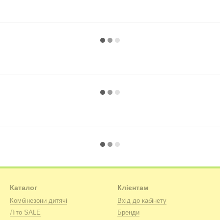
Каталог
Клієнтам
Комбінезони дитячі
Вхід до кабінету
Літо SALE
Бренди