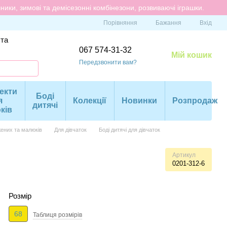
ики, зимові та демісезонні комбінезони, розвиваючі іграшки.
Порівняння
Бажання
Вхід
 та
067 574-31-32
Мій кошик
Передзвонити вам?
екти
Боді
я
Колекції
Новинки
Розпродаж
дитячі
ків
ених та малюків
Для дівчаток
Боді дитячі для дівчаток
Артикул
0201-312-6
Розмір
68
Таблиця розмiрiв