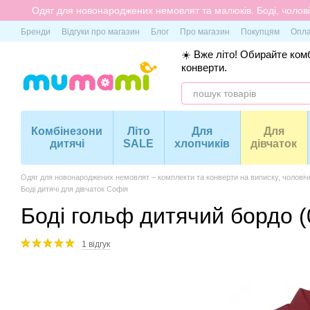
Перейти до основного контенту
Одяг для новонароджених немовлят та малюків. Боді, чоловіч
Бренди
Відгуки про магазин
Блог
Про магазин
Покупцям
Опла
☀️ Вже літо! Обирайте комб
конверти.
Комбінезони
Літо
Для
Для
дитячі
SALE
хлопчиків
дівчаток
Одяг для новонароджених немовлят – комплекти та конверти на виписку, чоловіч
Боді дитячі для дівчаток Софія
Боді гольф дитячий бордо (
1 відгук