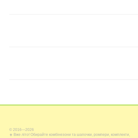
© 2016—2026
☀️ Вже літо! Обирайте комбінезони та шапочки, ромпери, комплекти,