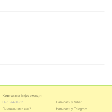
Контактна інформація
067 574-31-32
Написати у Viber
Написати у Telegram
Передзвонити вам?