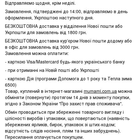
Відправляємо щодня, крім неділі.
Замовлення, підтверджені до 14:00, відправляємо в день
оформлення, Укрпоштою наступного дня.
БЕЗКОШТОВНА доставка у відділення Нової пошти або
Укрпошти для замовлень від 1800 грн.
БЕЗКОШТОВНА доставка кур'єром Нової пошти додому або
в офіс для замовлень від 3000 грн.
Замовлення можна оплатити:
- карткою Visa/Mastercard будь-якого українського банку
- при отриманні на Новій пошті або Укрпошті
- карткою Дія (програми Допомога до 1 року та Тепла зима
6500)
Товар, куплений в інтернет-магазині
mumami.com.ua
можна
обміняти (повернути) протягом 14 днів з моменту покупки,
згідно з Законом України "Про захист прав споживача".
Обмін проводиться при збереженні товарного вигляду і
цілісності виробів і упаковки, що повертаються (наявність
збережених ярликів, бирок, упаковок зі штих-кодом;
відсутність слідів носіння, плям та інших забруднень).
Пересилання оплачується покупцем.