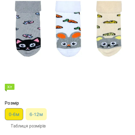
Хіт
Розмір
0-6м
6-12м
Таблиця розмiрiв