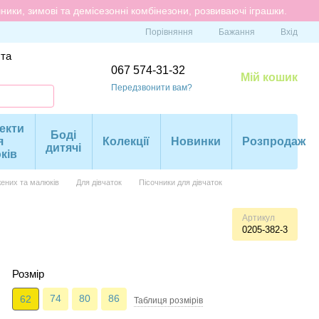
ики, зимові та демісезонні комбінезони, розвиваючі іграшки.
Порівняння
Бажання
Вхід
 та
067 574-31-32
Мій кошик
Передзвонити вам?
екти
Боді
я
Колекції
Новинки
Розпродаж
дитячі
ків
ених та малюків
Для дівчаток
Пісочники для дівчаток
Артикул
0205-382-3
Розмір
74
80
86
62
Таблиця розмiрiв