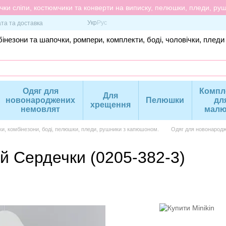
ки сліпи, костюмчики та конверти на виписку, пелюшки, пледи, рушн
Укр
Рус
та та доставка
інезони та шапочки, ромпери, комплекти, боді, чоловічки, пледи
Одяг для
Компл
Для
новонароджених
Пелюшки
дл
хрещення
немовлят
малю
ки, комбінезони, боді, пелюшки, пледи, рушники з капюшоном.
Одяг для новонародж
й Сердечки (0205-382-3)