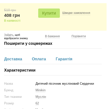
510 грн
Купити
Швидке
замовлення
408 грн
В наявності
Зайдіть
, щоб
В бажання
Порівняти
відобразити знижку
Поширити у соцмережах
Доставка
Оплата
Гарантія
Характеристики
Назва
Дитячий пісочник мусліновий Сердечки
Бренд
Minikin
Тип тканини
Муслін
Розмір
62