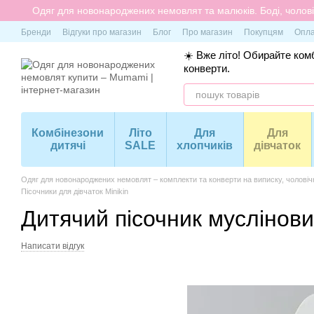
Перейти до основного контенту
Одяг для новонароджених немовлят та малюків. Боді, чоловіч
Бренди
Відгуки про магазин
Блог
Про магазин
Покупцям
Опла
☀️ Вже літо! Обирайте комб
конверти.
Комбінезони
Літо
Для
Для
дитячі
SALE
хлопчиків
дівчаток
Одяг для новонароджених немовлят – комплекти та конверти на виписку, чоловіч
Пісочники для дівчаток Minikin
Дитячий пісочник муслінови
Написати відгук