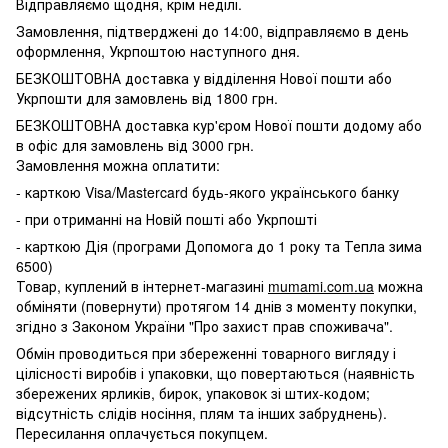
Відправляємо щодня, крім неділі.
Замовлення, підтверджені до 14:00, відправляємо в день
оформлення, Укрпоштою наступного дня.
БЕЗКОШТОВНА доставка у відділення Нової пошти або
Укрпошти для замовлень від 1800 грн.
БЕЗКОШТОВНА доставка кур'єром Нової пошти додому або
в офіс для замовлень від 3000 грн.
Замовлення можна оплатити:
- карткою Visa/Mastercard будь-якого українського банку
- при отриманні на Новій пошті або Укрпошті
- карткою Дія (програми Допомога до 1 року та Тепла зима
6500)
Товар, куплений в інтернет-магазині
mumami.com.ua
можна
обміняти (повернути) протягом 14 днів з моменту покупки,
згідно з Законом України "Про захист прав споживача".
Обмін проводиться при збереженні товарного вигляду і
цілісності виробів і упаковки, що повертаються (наявність
збережених ярликів, бирок, упаковок зі штих-кодом;
відсутність слідів носіння, плям та інших забруднень).
Пересилання оплачується покупцем.