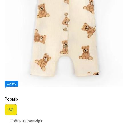
−20%
Розмір
62
Таблиця розмiрiв