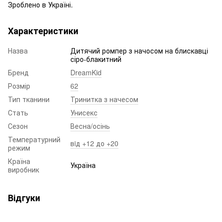
Зроблено в Україні.
Характеристики
Назва
Дитячий ромпер з начосом на блискавці
сіро-блакитний
Бренд
DreamKid
Розмір
62
Тип тканини
Тринитка з начесом
Стать
Унисекс
Сезон
Весна/осінь
Температурний
вiд +12 до +20
режим
Країна
Україна
виробник
Відгуки