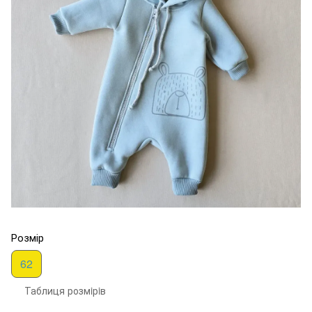
Розмір
62
Таблиця розмiрiв