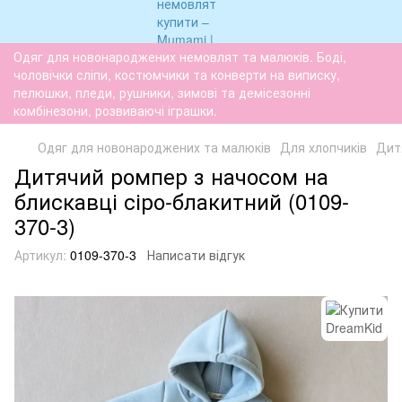
Одяг для новонароджених немовлят та малюків. Боді,
чоловічки сліпи, костюмчики та конверти на виписку,
пелюшки, пледи, рушники, зимові та демісезонні
комбінезони, розвиваючі іграшки.
Одяг для новонароджених та малюків
Для хлопчиків
Дитя
Дитячий ромпер з начосом на
блискавці сіро-блакитний (0109-
370-3)
Артикул:
0109-370-3
Написати відгук