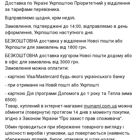
Доставка по Україні Укрпоштою Пріоритетний у відділення
за тарифами перевізника.
Відправляємо щодня, крім неділі.
Замовлення, підтверджені до 14:00, відправляємо в день
оформлення, Укрпоштою наступного дня.
БЕЗКОШТОВНА доставка у відділення Нової пошти або
Укрпошти для замовлень від 1800 грн.
БЕЗКОШТОВНА доставка кур'єром Нової пошти додому або
в офіс для замовлень від 3000 грн.
Замовлення можна оплатити:
- карткою Visa/Mastercard будь-якого українського банку
- при отриманні на Новій пошті або Укрпошті
- карткою Дія (програми Допомога до 1 року та Тепла зима
6500)
Товар, куплений в інтернет-магазині
mumami.com.ua
можна
обміняти (повернути) протягом 14 днів з моменту покупки,
згідно з Законом України "Про захист прав споживача".
Обмін проводиться при збереженні товарного вигляду і
цілісності виробів і упаковки, що повертаються (наявність
збережених ярликів, бирок, упаковок зі штих-кодом;