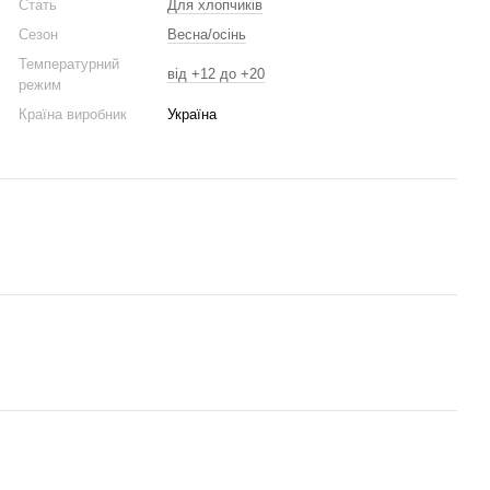
Стать
Для хлопчикiв
Сезон
Весна/осінь
Температурний
вiд +12 до +20
режим
Країна виробник
Україна