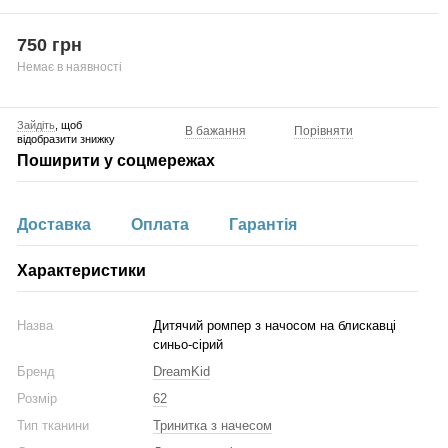
750 грн
Немає в наявності
Зайдіть
, щоб
В бажання
Порівняти
відобразити знижку
Поширити у соцмережах
Доставка
Оплата
Гарантія
Характеристики
Назва
Дитячий ромпер з начосом на блискавці
синьо-сірий
Бренд
DreamKid
Розмір
62
Тип тканини
Тринитка з начесом