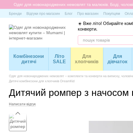
Перейти до основного контенту
Одяг для новонароджених немовлят та малюків. Боді, чоловіч
Бренди
Відгуки про магазин
Блог
Про магазин
Покупцям
Опла
☀️ Вже літо! Обирайте комб
конверти.
Комбінезони
Літо
Для
Для
дитячі
SALE
хлопчиків
дівчаток
Одяг для новонароджених немовлят – комплекти та конверти на виписку, чоловіч
Дитячі комбінезони для хлопчиків DreamKid
Дитячий ромпер з начосом н
Написати відгук