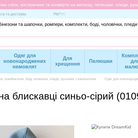
ки сліпи, костюмчики та конверти на виписку, пелюшки, пледи, рушн
Укр
Рус
та та доставка
інезони та шапочки, ромпери, комплекти, боді, чоловічки, пледи
Одяг для
Компл
Для
новонароджених
Пелюшки
дл
хрещення
немовлят
малю
ки, комбінезони, боді, пелюшки, пледи, рушники з капюшоном.
Одяг для новонародж
а блискавці синьо-сірий (010