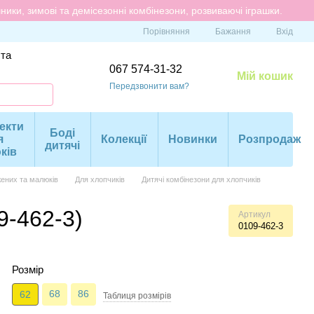
ики, зимові та демісезонні комбінезони, розвиваючі іграшки.
Порівняння
Бажання
Вхід
 та
067 574-31-32
Мій кошик
Передзвонити вам?
екти
Боді
я
Колекції
Новинки
Розпродаж
дитячі
ків
ених та малюків
Для хлопчиків
Дитячі комбінезони для хлопчиків
9-462-3)
Артикул
0109-462-3
Розмір
68
86
62
Таблиця розмiрiв