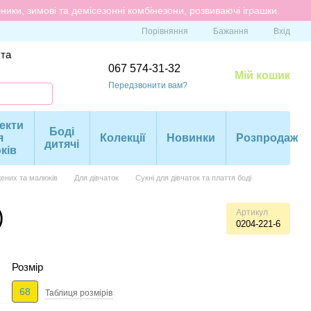
ики, зимові та демісезонні комбінезони, розвиваючі іграшки.
Порівняння
Бажання
Вхід
 та
067 574-31-32
Мій кошик
Передзвонити вам?
екти
Боді
я
Колекції
Новинки
Розпродаж
дитячі
ків
ених та малюків
Для дівчаток
Сукні для дівчаток та плаття боді
)
Артикул
0204-221-6
Розмір
68
Таблиця розмiрiв