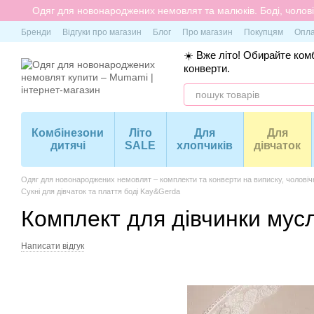
Перейти до основного контенту
Одяг для новонароджених немовлят та малюків. Боді, чоловіч
Бренди
Відгуки про магазин
Блог
Про магазин
Покупцям
Опла
☀️ Вже літо! Обирайте комб
конверти.
Комбінезони
Літо
Для
Для
дитячі
SALE
хлопчиків
дівчаток
Одяг для новонароджених немовлят – комплекти та конверти на виписку, чоловіч
Сукні для дівчаток та плаття боді Kay&Gerda
Комплект для дівчинки мус
Написати відгук