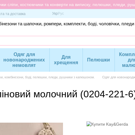
ки сліпи, костюмчики та конверти на виписку, пелюшки, пледи, рушн
Укр
Рус
та та доставка
інезони та шапочки, ромпери, комплекти, боді, чоловічки, пледи
Одяг для
Компл
Для
новонароджених
Пелюшки
дл
хрещення
немовлят
малю
ки, комбінезони, боді, пелюшки, пледи, рушники з капюшоном.
Одяг для новонародж
ліновий молочний (0204-221-6