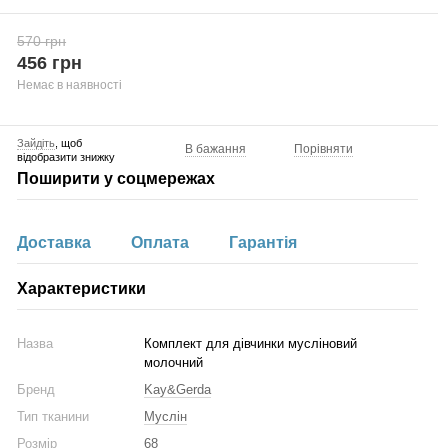
570 грн
456 грн
Немає в наявності
Зайдіть
, щоб
В бажання
Порівняти
відобразити знижку
Поширити у соцмережах
Доставка
Оплата
Гарантія
Характеристики
Назва
Комплект для дівчинки мусліновий
молочний
Бренд
Kay&Gerda
Тип тканини
Муслін
Розмір
68