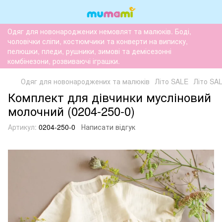
Одяг для новонароджених немовлят та малюків. Боді,
чоловічки сліпи, костюмчики та конверти на виписку,
пелюшки, пледи, рушники, зимові та демісезонні
комбінезони, розвиваючі іграшки.
Одяг для новонароджених та малюків
Літо SALE
Літо SA
Комплект для дівчинки мусліновий
молочний (0204-250-0)
Артикул:
0204-250-0
Написати відгук