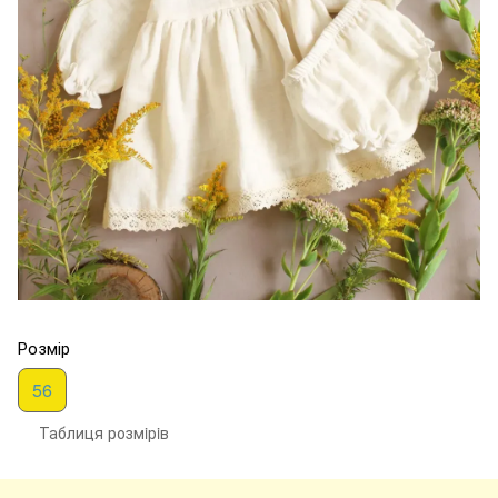
Розмір
56
Таблиця розмiрiв