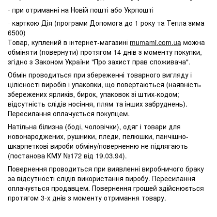
- при отриманні на Новій пошті або Укрпошті
- карткою Дія (програми Допомога до 1 року та Тепла зима
6500)
Товар, куплений в інтернет-магазині
mumami.com.ua
можна
обміняти (повернути) протягом 14 днів з моменту покупки,
згідно з Законом України "Про захист прав споживача".
Обмін проводиться при збереженні товарного вигляду і
цілісності виробів і упаковки, що повертаються (наявність
збережених ярликів, бирок, упаковок зі штих-кодом;
відсутність слідів носіння, плям та інших забруднень).
Пересилання оплачується покупцем.
Натільна білизна (боді, чоловічки), одяг і товари для
новонароджених, рушники, пледи, пелюшки, панчішно-
шкарпеткові вироби обміну/поверненню не підлягають
(постанова КМУ №172 від 19.03.94).
Повернення проводиться при виявленні виробничого браку
за відсутності слідів використання виробу. Пересилання
оплачується продавцем. Повернення грошей здійснюється
протягом 3-х днів з моменту отримання товару.