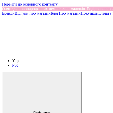
Перейти до основного контенту
Одяг для новонароджених немовлят та малюків. Боді, чоловічки
Бренди
Відгуки про магазин
Блог
Про магазин
Покупцям
Оплата 
Укр
Рус
Порівняння