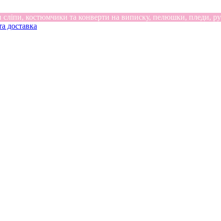
 сліпи, костюмчики та конверти на виписку, пелюшки, пледи, ру
та доставка