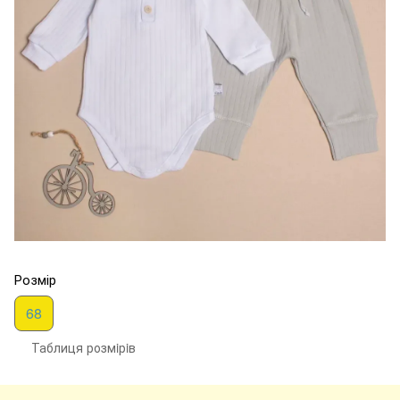
Розмір
68
Таблиця розмiрiв