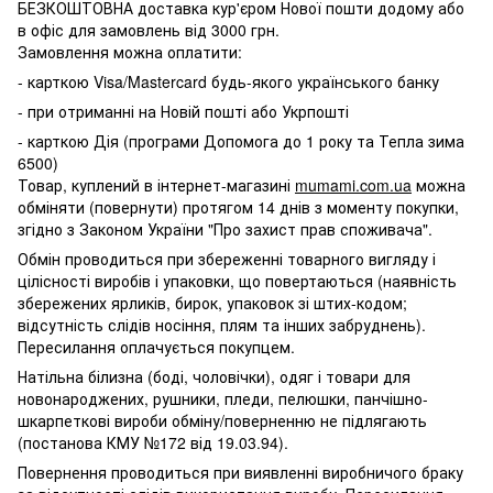
БЕЗКОШТОВНА доставка кур'єром Нової пошти додому або
в офіс для замовлень від 3000 грн.
Замовлення можна оплатити:
- карткою Visa/Mastercard будь-якого українського банку
- при отриманні на Новій пошті або Укрпошті
- карткою Дія (програми Допомога до 1 року та Тепла зима
6500)
Товар, куплений в інтернет-магазині
mumami.com.ua
можна
обміняти (повернути) протягом 14 днів з моменту покупки,
згідно з Законом України "Про захист прав споживача".
Обмін проводиться при збереженні товарного вигляду і
цілісності виробів і упаковки, що повертаються (наявність
збережених ярликів, бирок, упаковок зі штих-кодом;
відсутність слідів носіння, плям та інших забруднень).
Пересилання оплачується покупцем.
Натільна білизна (боді, чоловічки), одяг і товари для
новонароджених, рушники, пледи, пелюшки, панчішно-
шкарпеткові вироби обміну/поверненню не підлягають
(постанова КМУ №172 від 19.03.94).
Повернення проводиться при виявленні виробничого браку