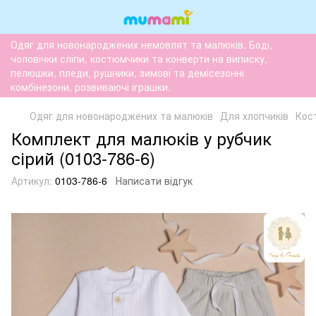
Одяг для новонароджених немовлят та малюків. Боді,
чоловічки сліпи, костюмчики та конверти на виписку,
пелюшки, пледи, рушники, зимові та демісезонні
комбінезони, розвиваючі іграшки.
Одяг для новонароджених та малюків
Для хлопчиків
Кос
Комплект для малюкiв у рубчик
сірий (0103-786-6)
Артикул:
0103-786-6
Написати відгук