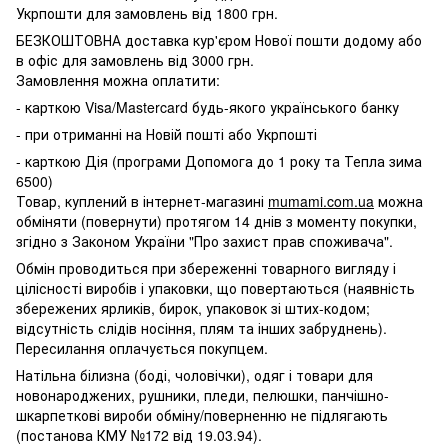
Укрпошти для замовлень від 1800 грн.
БЕЗКОШТОВНА доставка кур'єром Нової пошти додому або
в офіс для замовлень від 3000 грн.
Замовлення можна оплатити:
- карткою Visa/Mastercard будь-якого українського банку
- при отриманні на Новій пошті або Укрпошті
- карткою Дія (програми Допомога до 1 року та Тепла зима
6500)
Товар, куплений в інтернет-магазині
mumami.com.ua
можна
обміняти (повернути) протягом 14 днів з моменту покупки,
згідно з Законом України "Про захист прав споживача".
Обмін проводиться при збереженні товарного вигляду і
цілісності виробів і упаковки, що повертаються (наявність
збережених ярликів, бирок, упаковок зі штих-кодом;
відсутність слідів носіння, плям та інших забруднень).
Пересилання оплачується покупцем.
Натільна білизна (боді, чоловічки), одяг і товари для
новонароджених, рушники, пледи, пелюшки, панчішно-
шкарпеткові вироби обміну/поверненню не підлягають
(постанова КМУ №172 від 19.03.94).