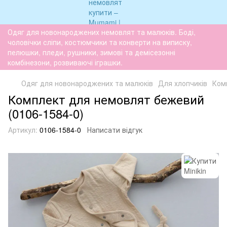
Одяг для новонароджених немовлят та малюків. Боді,
чоловічки сліпи, костюмчики та конверти на виписку,
пелюшки, пледи, рушники, зимові та демісезонні
комбінезони, розвиваючі іграшки.
Одяг для новонароджених та малюків
Для хлопчиків
Ком
Комплект для немовлят бежевий
(0106-1584-0)
Артикул:
0106-1584-0
Написати відгук