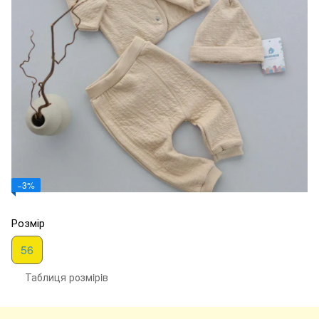
−3%
Розмір
56
Таблиця розмiрiв