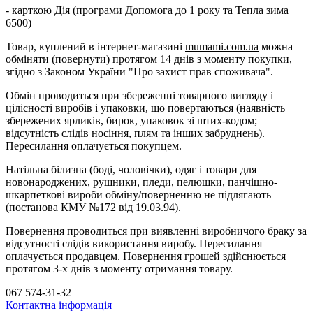
- карткою Дія (програми Допомога до 1 року та Тепла зима
6500)
Товар, куплений в інтернет-магазині
mumami.com.ua
можна
обміняти (повернути) протягом 14 днів з моменту покупки,
згідно з Законом України "Про захист прав споживача".
Обмін проводиться при збереженні товарного вигляду і
цілісності виробів і упаковки, що повертаються (наявність
збережених ярликів, бирок, упаковок зі штих-кодом;
відсутність слідів носіння, плям та інших забруднень).
Пересилання оплачується покупцем.
Натільна білизна (боді, чоловічки), одяг і товари для
новонароджених, рушники, пледи, пелюшки, панчішно-
шкарпеткові вироби обміну/поверненню не підлягають
(постанова КМУ №172 від 19.03.94).
Повернення проводиться при виявленні виробничого браку за
відсутності слідів використання виробу. Пересилання
оплачується продавцем. Повернення грошей здійснюється
протягом 3-х днів з моменту отримання товару.
067 574-31-32
Контактна інформація