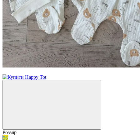
−3%
Розмір
56