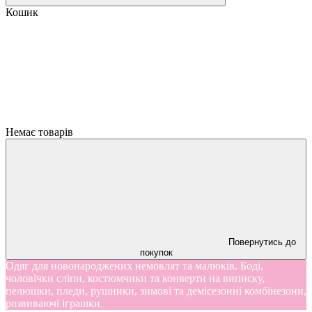
Кошик
Немає товарів
Повернутись до
покупок
Одяг для новонароджених немовлят та малюків. Боді,
чоловічки сліпи, костюмчики та конверти на виписку,
пелюшки, пледи, рушники, зимові та демісезонні комбінезони,
розвиваючі іграшки.