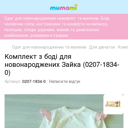
Одяг для новонароджених немовлят та малюків. Боді,
чоловічки сліпи, костюмчики та конверти на виписку,
пелюшки, пледи, рушники, зимові та демісезонні
комбінезони, розвиваючі іграшки.
Одяг для новонароджених та малюків
Для дівчаток
Комп
Комплект з боді для
новонароджених Зайка (0207-1834-
0)
Артикул:
0207-1834-0
Написати відгук