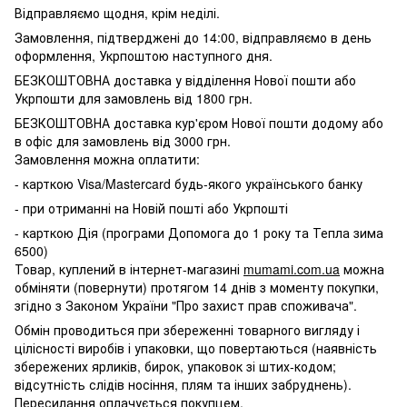
Відправляємо щодня, крім неділі.
Замовлення, підтверджені до 14:00, відправляємо в день
оформлення, Укрпоштою наступного дня.
БЕЗКОШТОВНА доставка у відділення Нової пошти або
Укрпошти для замовлень від 1800 грн.
БЕЗКОШТОВНА доставка кур'єром Нової пошти додому або
в офіс для замовлень від 3000 грн.
Замовлення можна оплатити:
- карткою Visa/Mastercard будь-якого українського банку
- при отриманні на Новій пошті або Укрпошті
- карткою Дія (програми Допомога до 1 року та Тепла зима
6500)
Товар, куплений в інтернет-магазині
mumami.com.ua
можна
обміняти (повернути) протягом 14 днів з моменту покупки,
згідно з Законом України "Про захист прав споживача".
Обмін проводиться при збереженні товарного вигляду і
цілісності виробів і упаковки, що повертаються (наявність
збережених ярликів, бирок, упаковок зі штих-кодом;
відсутність слідів носіння, плям та інших забруднень).
Пересилання оплачується покупцем.