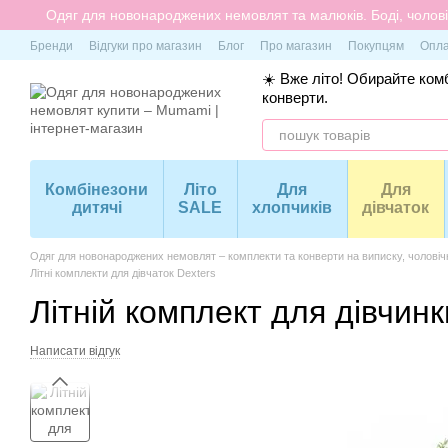
Перейти до основного контенту
Одяг для новонароджених немовлят та малюків. Боді, чоловіч
Бренди
Відгуки про магазин
Блог
Про магазин
Покупцям
Опла
☀️ Вже літо! Обирайте комб
конверти.
Комбінезони
Літо
Для
Для
дитячі
SALE
хлопчиків
дівчаток
Одяг для новонароджених немовлят – комплекти та конверти на виписку, чоловіч
Літні комплекти для дівчаток Dexters
Літній комплект для дівчинк
Написати відгук