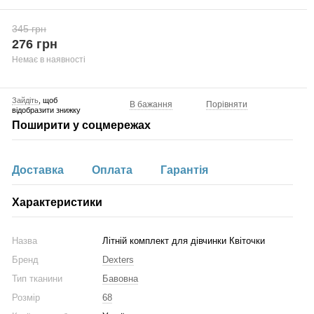
345 грн
276 грн
Немає в наявності
Зайдіть
, щоб
В бажання
Порівняти
відобразити знижку
Поширити у соцмережах
Доставка
Оплата
Гарантія
Характеристики
Назва
Літній комплект для дівчинки Квіточки
Бренд
Dexters
Тип тканини
Бавовна
Розмір
68