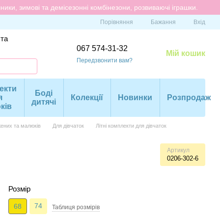
ики, зимові та демісезонні комбінезони, розвиваючі іграшки.
Порівняння
Бажання
Вхід
 та
067 574-31-32
Мій кошик
Передзвонити вам?
екти
Боді
я
Колекції
Новинки
Розпродаж
дитячі
ків
ених та малюків
Для дівчаток
Літні комплекти для дівчаток
Артикул
0206-302-6
Розмір
74
68
Таблиця розмiрiв