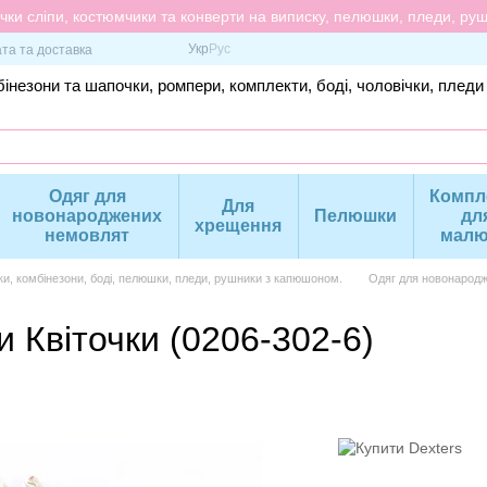
ки сліпи, костюмчики та конверти на виписку, пелюшки, пледи, рушн
Укр
Рус
та та доставка
інезони та шапочки, ромпери, комплекти, боді, чоловічки, пледи
Одяг для
Компл
Для
новонароджених
Пелюшки
дл
хрещення
немовлят
малю
ки, комбінезони, боді, пелюшки, пледи, рушники з капюшоном.
Одяг для новонародж
и Квіточки (0206-302-6)