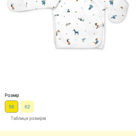
Розмір
56
62
Таблиця розмiрiв