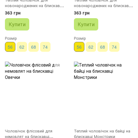
новонароджених на блискавці
новонароджених на блискавці
Динозаври
Машинки
363 грн
363 грн
Купити
Купити
Розмір
Розмір
56
62
68
74
56
62
68
74
Чоловічок флісовий для
Теплий чоловічок на байці на
немовлят на блискавці
блискавці Монстрики