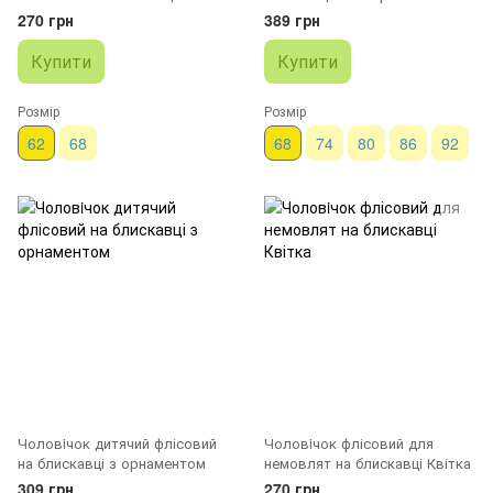
Овечки
270 грн
389 грн
Купити
Купити
Розмір
Розмір
62
68
68
74
80
86
92
Чоловiчок дитячий флісовий
Чоловiчок флісовий для
на блискавці з орнаментом
немовлят на блискавці Квітка
309 грн
270 грн