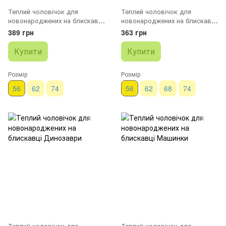
Теплий чоловічок для
Теплий чоловічок для
новонароджених на блискавці
новонароджених на блискавці
рожевий
Левеня
389 грн
363 грн
Купити
Купити
Розмір
Розмір
56
62
74
56
62
68
74
Теплий чоловічок для
Теплий чоловічок для