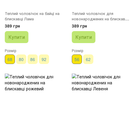
Теплий чоловiчок на бaйцi на
Теплий чоловічок для
блискавці Лама
новонароджених на блискавці
Коали
389 грн
389 грн
Купити
Купити
Розмір
Розмір
68
80
86
92
56
62