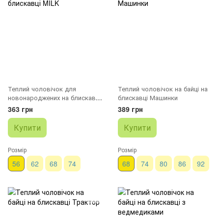
Теплий чоловічок для
Теплий чоловічок на байці на
новонароджених на блискавці
блискавці Машинки
MILK
363 грн
389 грн
Купити
Купити
Розмір
Розмір
56
62
68
74
68
74
80
86
92