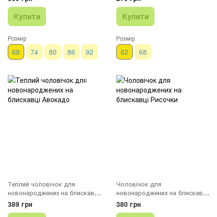
Купити
Купити
Розмір
Розмір
68
74
80
86
92
62
68
Теплий чоловічок для
Чоловічок для
новонароджених на блискавці
новонароджених на блискавці
Авокадо
Рисочки
389 грн
380 грн