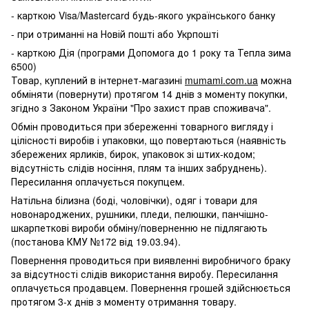
- карткою Visa/Mastercard будь-якого українського банку
- при отриманні на Новій пошті або Укрпошті
- карткою Дія (програми Допомога до 1 року та Тепла зима
6500)
Товар, куплений в інтернет-магазині
mumami.com.ua
можна
обміняти (повернути) протягом 14 днів з моменту покупки,
згідно з Законом України "Про захист прав споживача".
Обмін проводиться при збереженні товарного вигляду і
цілісності виробів і упаковки, що повертаються (наявність
збережених ярликів, бирок, упаковок зі штих-кодом;
відсутність слідів носіння, плям та інших забруднень).
Пересилання оплачується покупцем.
Натільна білизна (боді, чоловічки), одяг і товари для
новонароджених, рушники, пледи, пелюшки, панчішно-
шкарпеткові вироби обміну/поверненню не підлягають
(постанова КМУ №172 від 19.03.94).
Повернення проводиться при виявленні виробничого браку
за відсутності слідів використання виробу. Пересилання
оплачується продавцем. Повернення грошей здійснюється
протягом 3-х днів з моменту отримання товару.