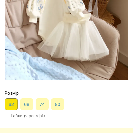
Розмір
62
68
74
80
Таблиця розмiрiв