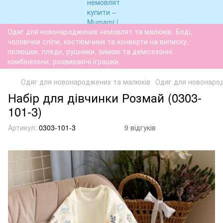
Одяг для новонароджених немовлят та малюків. Боді,
чоловічки сліпи, костюмчики та конверти на виписку,
пелюшки, пледи, рушники, зимові та демісезонні
комбінезони, розвиваючі іграшки.
Одяг для новонароджених та малюків
Одяг для новонаро
Набір для дівчинки Розмай (0303-
101-3)
Артикул:
0303-101-3
9 відгуків