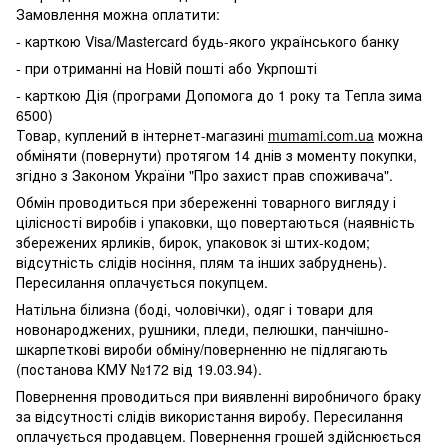
Замовлення можна оплатити:
- карткою Visa/Mastercard будь-якого українського банку
- при отриманні на Новій пошті або Укрпошті
- карткою Дія (програми Допомога до 1 року та Тепла зима
6500)
Товар, куплений в інтернет-магазині
mumami.com.ua
можна
обміняти (повернути) протягом 14 днів з моменту покупки,
згідно з Законом України "Про захист прав споживача".
Обмін проводиться при збереженні товарного вигляду і
цілісності виробів і упаковки, що повертаються (наявність
збережених ярликів, бирок, упаковок зі штих-кодом;
відсутність слідів носіння, плям та інших забруднень).
Пересилання оплачується покупцем.
Натільна білизна (боді, чоловічки), одяг і товари для
новонароджених, рушники, пледи, пелюшки, панчішно-
шкарпеткові вироби обміну/поверненню не підлягають
(постанова КМУ №172 від 19.03.94).
Повернення проводиться при виявленні виробничого браку
за відсутності слідів використання виробу. Пересилання
оплачується продавцем. Повернення грошей здійснюється