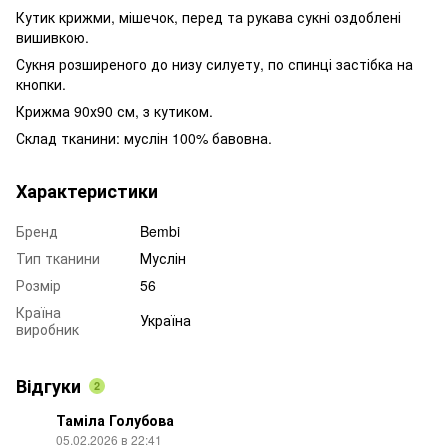
Кутик крижми, мішечок, перед та рукава сукні оздоблені
вишивкою.
Сукня розширеного до низу силуету, по спинці застібка на
кнопки.
Крижма 90х90 см, з кутиком.
Склад тканини: муслін 100% бавовна.
Характеристики
Бренд
Bembi
Тип тканини
Муслін
Розмір
56
Країна
Україна
виробник
Відгуки
2
Таміла Голубова
05.02.2026 в 22:41