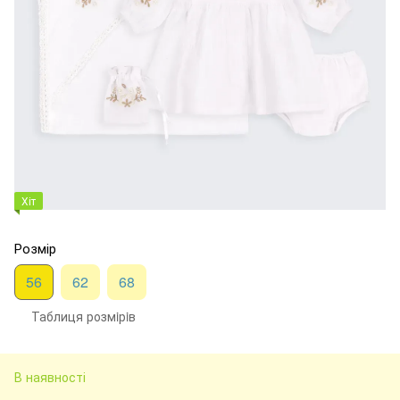
Хіт
Розмір
56
62
68
Таблиця розмiрiв
В наявності