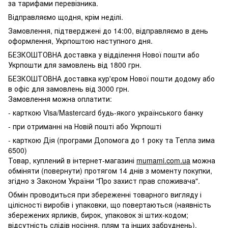
за тарифами перевізника.
Відправляємо щодня, крім неділі.
Замовлення, підтверджені до 14:00, відправляємо в день
оформлення, Укрпоштою наступного дня.
БЕЗКОШТОВНА доставка у відділення Нової пошти або
Укрпошти для замовлень від 1800 грн.
БЕЗКОШТОВНА доставка кур'єром Нової пошти додому або
в офіс для замовлень від 3000 грн.
Замовлення можна оплатити:
- карткою Visa/Mastercard будь-якого українського банку
- при отриманні на Новій пошті або Укрпошті
- карткою Дія (програми Допомога до 1 року та Тепла зима
6500)
Товар, куплений в інтернет-магазині
mumami.com.ua
можна
обміняти (повернути) протягом 14 днів з моменту покупки,
згідно з Законом України "Про захист прав споживача".
Обмін проводиться при збереженні товарного вигляду і
цілісності виробів і упаковки, що повертаються (наявність
збережених ярликів, бирок, упаковок зі штих-кодом;
відсутність слідів носіння, плям та інших забруднень).