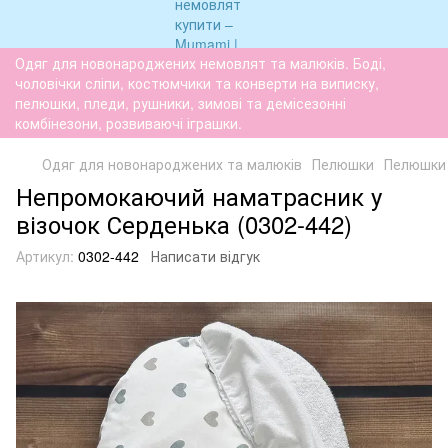
Одяг для новонароджених немовлят та малюків. Боді,
чоловічки сліпи, костюмчики та конверти на виписку,
пелюшки, пледи, рушники, зимові та демісезонні
комбінезони, розвиваючі іграшки.
Одяг для новонароджених та малюків
Пелюшки
Пелюшки
Непромокаючий наматрасник у
візочок Серденька (0302-442)
Артикул:
0302-442
Написати відгук