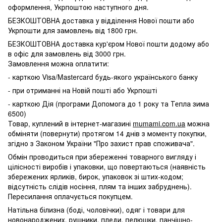
оформлення, Укрпоштою наступного дня.
БЕЗКОШТОВНА доставка у відділення Нової пошти або
Укрпошти для замовлень від 1800 грн.
БЕЗКОШТОВНА доставка кур'єром Нової пошти додому або
в офіс для замовлень від 3000 грн.
Замовлення можна оплатити:
- карткою Visa/Mastercard будь-якого українського банку
- при отриманні на Новій пошті або Укрпошті
- карткою Дія (програми Допомога до 1 року та Тепла зима
6500)
Товар, куплений в інтернет-магазині
mumami.com.ua
можна
обміняти (повернути) протягом 14 днів з моменту покупки,
згідно з Законом України "Про захист прав споживача".
Обмін проводиться при збереженні товарного вигляду і
цілісності виробів і упаковки, що повертаються (наявність
збережених ярликів, бирок, упаковок зі штих-кодом;
відсутність слідів носіння, плям та інших забруднень).
Пересилання оплачується покупцем.
Натільна білизна (боді, чоловічки), одяг і товари для
новонароджених, рушники, пледи, пелюшки, панчішно-