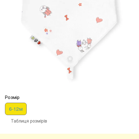
Розмір
6-12м
Таблиця розмiрiв