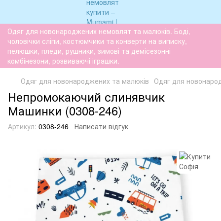
Одяг для новонароджених немовлят та малюків. Боді,
чоловічки сліпи, костюмчики та конверти на виписку,
пелюшки, пледи, рушники, зимові та демісезонні
комбінезони, розвиваючі іграшки.
Одяг для новонароджених та малюків
Одяг для новонаро
Непромокаючий слинявчик
Машинки (0308-246)
Артикул:
0308-246
Написати відгук