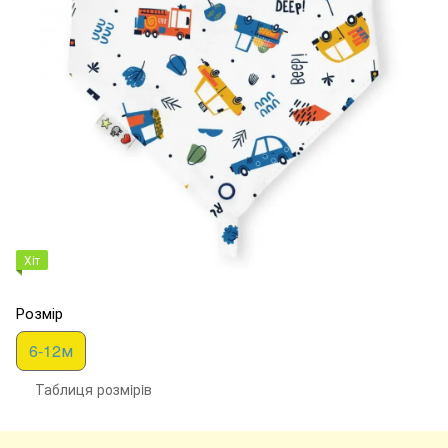
Хіт
Розмір
6-12м
Таблиця розмiрiв