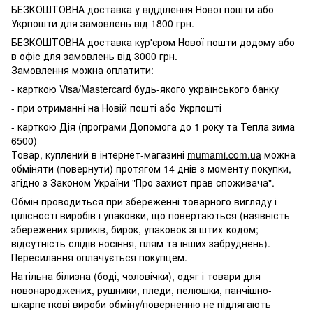
БЕЗКОШТОВНА доставка у відділення Нової пошти або
Укрпошти для замовлень від 1800 грн.
БЕЗКОШТОВНА доставка кур'єром Нової пошти додому або
в офіс для замовлень від 3000 грн.
Замовлення можна оплатити:
- карткою Visa/Mastercard будь-якого українського банку
- при отриманні на Новій пошті або Укрпошті
- карткою Дія (програми Допомога до 1 року та Тепла зима
6500)
Товар, куплений в інтернет-магазині
mumami.com.ua
можна
обміняти (повернути) протягом 14 днів з моменту покупки,
згідно з Законом України "Про захист прав споживача".
Обмін проводиться при збереженні товарного вигляду і
цілісності виробів і упаковки, що повертаються (наявність
збережених ярликів, бирок, упаковок зі штих-кодом;
відсутність слідів носіння, плям та інших забруднень).
Пересилання оплачується покупцем.
Натільна білизна (боді, чоловічки), одяг і товари для
новонароджених, рушники, пледи, пелюшки, панчішно-
шкарпеткові вироби обміну/поверненню не підлягають