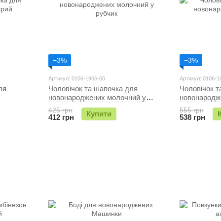
−3%
−3%
Артикул: 0106-1906-00
Артикул: 0106-1
ля
Чоловічок та шапочка для
Чоловічок т
новонароджених молочний у
новонародж
рубчик
425 грн
555 грн
Купити
412 грн
538 грн