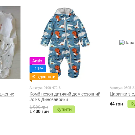
Акція
−11%
Є відвороти
Артикул: 0109-472-6
Артикул: 0305-2
джених
Комбінезон дитячий демісезонний
Царапки з 
Joiks Динозаврики
44 грн
К
1 580 грн
Купити
1 400 грн