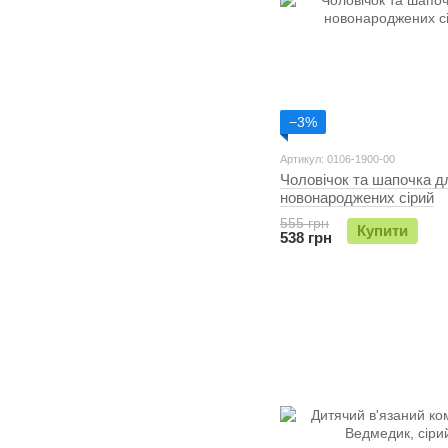
−3%
Артикул: 0106-1900-00
Чоловічок та шапочка д
новонароджених сірий
555 грн
Купити
538 грн