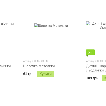
Хіт
Артикул: 0305-435-0
Артикул: 0209-3
івчинки
Шапочка Метелики
Дитячі шкар
Льодяники 3
61 грн
Купити
109 грн