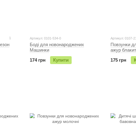
1
Артикул: 0101-534-0
Артикул: 0107-2
незон
Боді для новонароджених
Повзунки д
Машинки
ажур блакит
174 грн
Купити
175 грн