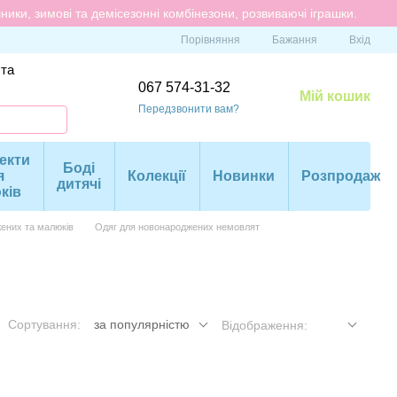
ики, зимові та демісезонні комбінезони, розвиваючі іграшки.
Порівняння
Бажання
Вхід
 та
067 574-31-32
Мій кошик
Передзвонити вам?
екти
Боді
я
Колекції
Новинки
Розпродаж
дитячі
ків
ених та малюків
Одяг для новонароджених немовлят
Сортування:
за популярністю
Відображення: