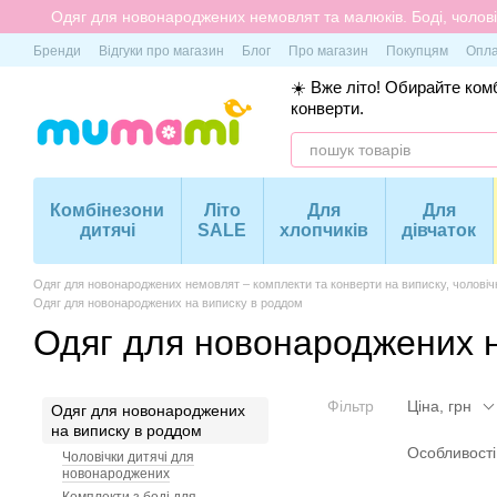
Перейти до основного контенту
Одяг для новонароджених немовлят та малюків. Боді, чоловіч
Бренди
Відгуки про магазин
Блог
Про магазин
Покупцям
Опла
☀️ Вже літо! Обирайте комб
конверти.
Комбінезони
Літо
Для
Для
дитячі
SALE
хлопчиків
дівчаток
Одяг для новонароджених немовлят – комплекти та конверти на виписку, чоловіч
Одяг для новонароджених на виписку в роддом
Одяг для новонароджених н
Фільтр
Ціна, грн
Одяг для новонароджених
на виписку в роддом
Особливості
Чоловічки дитячі для
новонароджених