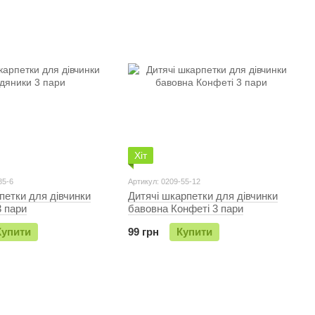
Хіт
85-6
Артикул: 0209-55-12
петки для дівчинки
Дитячі шкарпетки для дівчинки
 пари
бавовна Конфетi 3 пари
Купити
99 грн
Купити