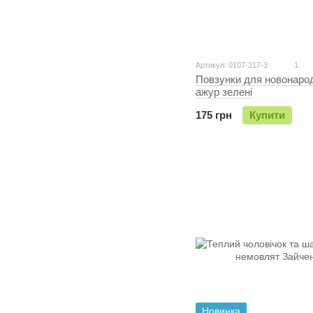
Артикул: 0107-217-3
1
Повзунки для новонаро
ажур зелені
175 грн
Купити
Новинка