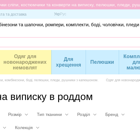
ки сліпи, костюмчики та конверти на виписку, пелюшки, пледи, рушн
Укр
Рус
та та доставка
інезони та шапочки, ромпери, комплекти, боді, чоловічки, пледи
Одяг для
Компл
Для
новонароджених
Пелюшки
дл
хрещення
немовлят
малю
ки, комбінезони, боді, пелюшки, пледи, рушники з капюшоном.
Одяг для новонародж
а виписку в роддом
Розмір
Тип тканини
Розділ
Бренд
Колекція