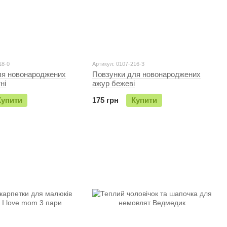
18-0
Артикул: 0107-216-3
ля новонароджених
Повзунки для новонароджених
ні
ажур бежеві
Купити
175 грн
Купити