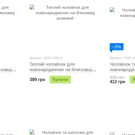
−3%
Артикул: 0202-1290-0
Артикул: 0106-1
Теплий чоловічок для
Чоловічок т
скавці
новонароджених на блискавці
новонародж
рожевий
425 грн
389 грн
Купити
412 грн