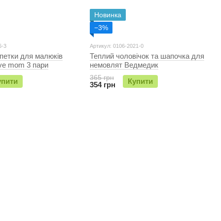
Новинка
−3%
6-3
Артикул: 0106-2021-0
петки для малюків
Теплий чоловічок та шапочка для
ove mom 3 пари
немовлят Ведмедик
365 грн
упити
Купити
354 грн