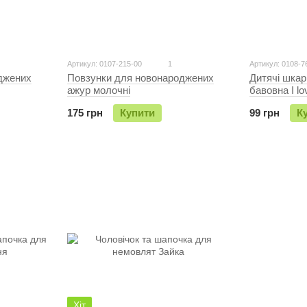
Артикул: 0107-215-00
1
Артикул: 0108-7
Дитячі шкар
джених
Повзунки для новонароджених
бавовна I l
ажур молочні
99 грн
К
175 грн
Купити
Хіт