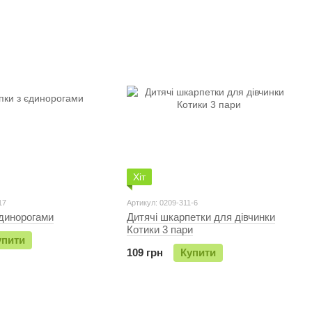
Хіт
17
Артикул: 0209-311-6
єдинорогами
Дитячі шкарпетки для дівчинки
Котики 3 пари
упити
109 грн
Купити