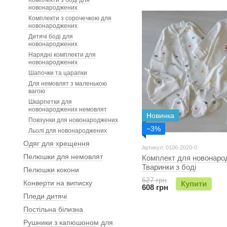
Комплекти з боді для
новонароджених
Комплекти з сорочечкою для
новонароджених
Дитячі боді для
новонароджених
Нарядні комплекти для
новонароджених
Шапочки та царапки
Для немовлят з маленькою
вагою
Шкарпетки для
новонароджених немовлят
Новинка
Повзунки для новонароджених
−3%
Льолі для новонароджених
Одяг для хрещення
Артикул: 0106-2020-0
Пелюшки для немовлят
Комплект для новонаро
Тваринки з боді
Пелюшки кокони
627 грн
Конверти на виписку
Купити
608 грн
Пледи дитячі
Постільна білизна
Рушники з капюшоном для