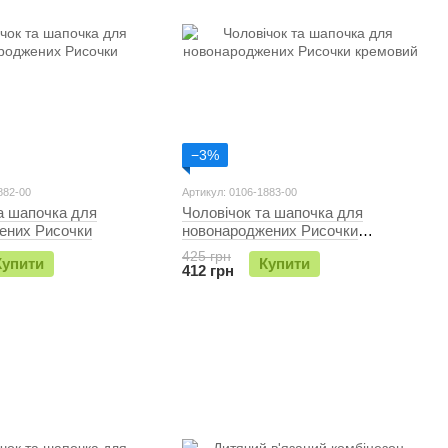
−3%
882-00
Артикул: 0106-1883-00
а шапочка для
Чоловічок та шапочка для
ених Рисочки
новонароджених Рисочки
кремовий
425 грн
Купити
Купити
412 грн