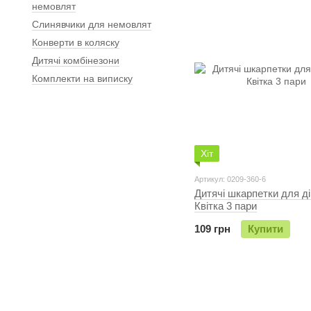
немовлят
Слинявчики для немовлят
Конверти в коляску
Дитячі комбінезони
Комплекти на виписку
Хіт
Артикул: 0209-360-6
Дитячі шкарпетки для д
Квітка 3 пари
109 грн
Купити