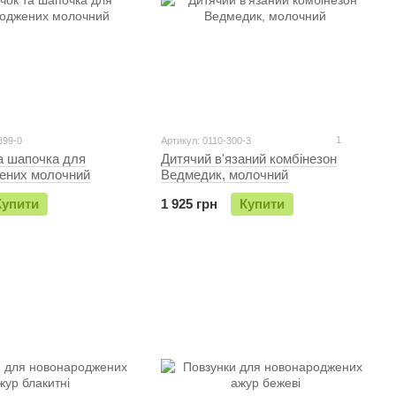
1
899-0
Артикул: 0110-300-3
а шапочка для
Дитячий в'язаний комбінезон
ених молочний
Ведмедик, молочний
Купити
1 925 грн
Купити