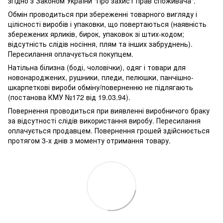
згідно з Законом України "Про захист прав споживача".
Обмін проводиться при збереженні товарного вигляду і
цілісності виробів і упаковки, що повертаються (наявність
збережених ярликів, бирок, упаковок зі штих-кодом;
відсутність слідів носіння, плям та інших забруднень).
Пересилання оплачується покупцем.
Натільна білизна (боді, чоловічки), одяг і товари для
новонароджених, рушники, пледи, пелюшки, панчішно-
шкарпеткові вироби обміну/поверненню не підлягають
(постанова КМУ №172 від 19.03.94).
Повернення проводиться при виявленні виробничого браку
за відсутності слідів використання виробу. Пересилання
оплачується продавцем. Повернення грошей здійснюється
протягом 3-х днів з моменту отримання товару.