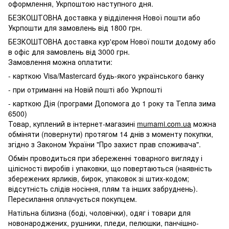
оформлення, Укрпоштою наступного дня.
БЕЗКОШТОВНА доставка у відділення Нової пошти або
Укрпошти для замовлень від 1800 грн.
БЕЗКОШТОВНА доставка кур'єром Нової пошти додому або
в офіс для замовлень від 3000 грн.
Замовлення можна оплатити:
- карткою Visa/Mastercard будь-якого українського банку
- при отриманні на Новій пошті або Укрпошті
- карткою Дія (програми Допомога до 1 року та Тепла зима
6500)
Товар, куплений в інтернет-магазині
mumami.com.ua
можна
обміняти (повернути) протягом 14 днів з моменту покупки,
згідно з Законом України "Про захист прав споживача".
Обмін проводиться при збереженні товарного вигляду і
цілісності виробів і упаковки, що повертаються (наявність
збережених ярликів, бирок, упаковок зі штих-кодом;
відсутність слідів носіння, плям та інших забруднень).
Пересилання оплачується покупцем.
Натільна білизна (боді, чоловічки), одяг і товари для
новонароджених, рушники, пледи, пелюшки, панчішно-