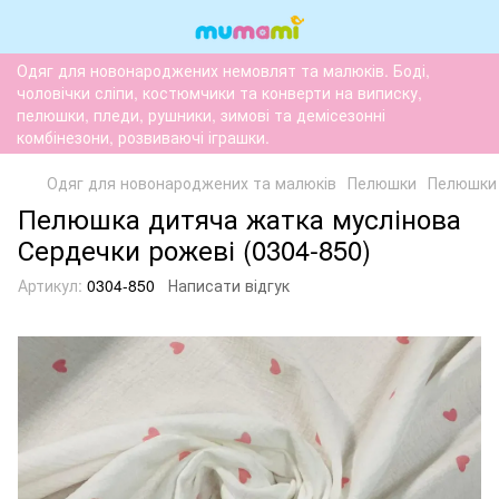
Одяг для новонароджених немовлят та малюків. Боді,
чоловічки сліпи, костюмчики та конверти на виписку,
пелюшки, пледи, рушники, зимові та демісезонні
комбінезони, розвиваючі іграшки.
Одяг для новонароджених та малюків
Пелюшки
Пелюшки 
Пелюшка дитяча жатка муслінова
Сердечки рожеві (0304-850)
Артикул:
0304-850
Написати відгук